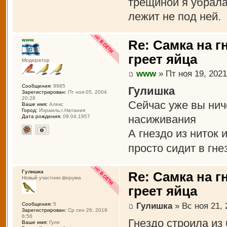
трещиной я убрала
лежит не под ней.
www
Re: Самка на г
греет яйца
Модератор
www
» Пт ноя 19, 2021
Сообщения:
9985
Гулишка
Зарегистрирован:
Пт ноя 05, 2004
20:28
Сейчас уже вы нич
Ваше имя:
Алекс
Город:
Израиль,г.Натания
насиживания
Дата рождения:
09.04.1957
А гнездо из ниток
просто сидит в гн
Гулишка
Re: Самка на г
Новый участник форума
греет яйца
Гулишка
» Вс ноя 21, 
Сообщения:
5
Зарегистрирован:
Ср сен 26, 2018
6:56
Гнездо строила из
Ваше имя:
Гуля