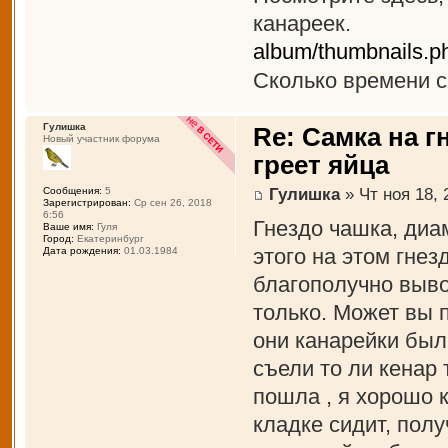
канареек.
album/thumbnails.
Сколько времени с
Гулишка
Re: Самка на г
Новый участник форума
греет яйца
Гулишка
» Чт ноя 18, 
Сообщения:
5
Зарегистрирован:
Ср сен 26, 2018
6:56
Гнездо чашка, диам
Ваше имя:
Гуля
Город:
Екатеринбург
этого на этом гнез
Дата рождения:
01.03.1984
благополучно выво
только. Может вы 
они канарейки был
съели то ли кенар 
пошла , я хорошо 
кладке сидит, полу