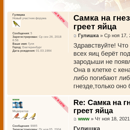
Гулишка
Самка на гне
Новый участник форума
греет яйца
Сообщения:
5
Гулишка
» Ср ноя 17, 
Зарегистрирован:
Ср сен 26, 2018
6:56
Здравствуйте! Что 
Ваше имя:
Гуля
Город:
Екатеринбург
Дата рождения:
01.03.1984
всех яиц берёт по
зародыши не появ
Она в клетке с кен
либо погибают либ
гнезде,только оно
www
Re: Самка на г
греет яйца
Модератор
www
» Чт ноя 18, 2021
Сообщения:
9985
Гулишка
Зарегистрирован:
Пт ноя 05, 2004