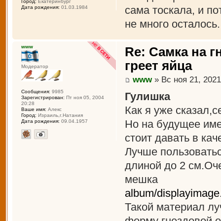
Город:
Екатеринбург
сама тоскала, и по
Дата рождения:
01.03.1984
не много осталось.
www
Re: Самка на г
греет яйца
Модератор
www
» Вс ноя 21, 2021
Сообщения:
9985
Гулишка
Зарегистрирован:
Пт ноя 05, 2004
20:28
Как я уже сказал,с
Ваше имя:
Алекс
Город:
Израиль,г.Натания
Но на будущее име
Дата рождения:
09.04.1957
стоит давать в ка
Лучше пользоватьс
длиной до 2 см.Оч
мешка
album/displayimag
Такой материал лу
форму гнездовой о