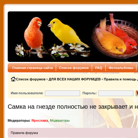
Главная страница сайта
Список форумов
FAQ
Фотоальбомы
Список форумов
‹
ДЛЯ ВСЕХ НАШИХ ФОРУМЦЕВ
‹
Правила и помощь 
Имя пользователя:
Пароль:
Самка на гнезде полностью не закрывает и н
Модераторы:
Ярослава
,
Модераторы
Правила форума