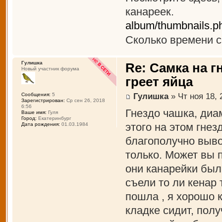
канареек.
album/thumbnails.
Сколько времени с
Гулишка
Re: Самка на г
Новый участник форума
греет яйца
Гулишка
» Чт ноя 18, 
Сообщения:
5
Зарегистрирован:
Ср сен 26, 2018
6:56
Гнездо чашка, диам
Ваше имя:
Гуля
Город:
Екатеринбург
этого на этом гнез
Дата рождения:
01.03.1984
благополучно выво
только. Может вы 
они канарейки был
съели то ли кенар 
пошла , я хорошо 
кладке сидит, полу