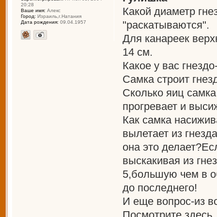
20:28
Какой диаметр гне
Ваше имя:
Алекс
Город:
Израиль,г.Натания
"раскатываются".
Дата рождения:
09.04.1957
Для канареек верх
14 см.
Какое у вас гнезд
Самка строит гнез
Сколько яиц самка
прогревает и выси
Как самка насижив
вылетает из гнезда
она это делает?Ес
выскакивая из гне
5,большую чем в о
до последнего!
И еще вопрос-из в
Посмотрите здесь,