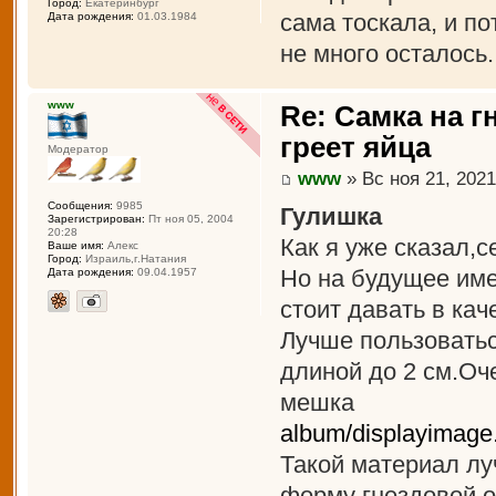
Город:
Екатеринбург
сама тоскала, и по
Дата рождения:
01.03.1984
не много осталось.
www
Re: Самка на г
греет яйца
Модератор
www
» Вс ноя 21, 2021
Сообщения:
9985
Гулишка
Зарегистрирован:
Пт ноя 05, 2004
20:28
Как я уже сказал,с
Ваше имя:
Алекс
Город:
Израиль,г.Натания
Но на будущее име
Дата рождения:
09.04.1957
стоит давать в ка
Лучше пользоватьс
длиной до 2 см.Оч
мешка
album/displayimag
Такой материал лу
форму гнездовой о