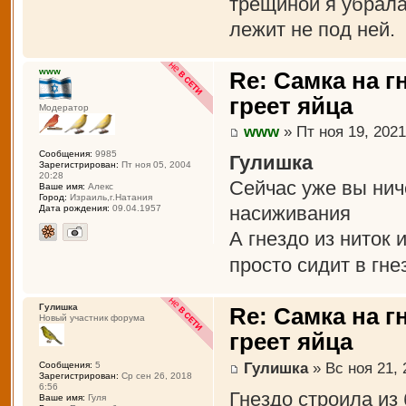
трещиной я убрала
лежит не под ней.
www
Re: Самка на г
греет яйца
Модератор
www
» Пт ноя 19, 2021
Сообщения:
9985
Гулишка
Зарегистрирован:
Пт ноя 05, 2004
20:28
Сейчас уже вы нич
Ваше имя:
Алекс
Город:
Израиль,г.Натания
насиживания
Дата рождения:
09.04.1957
А гнездо из ниток
просто сидит в гн
Гулишка
Re: Самка на г
Новый участник форума
греет яйца
Гулишка
» Вс ноя 21, 
Сообщения:
5
Зарегистрирован:
Ср сен 26, 2018
6:56
Гнездо строила из
Ваше имя:
Гуля