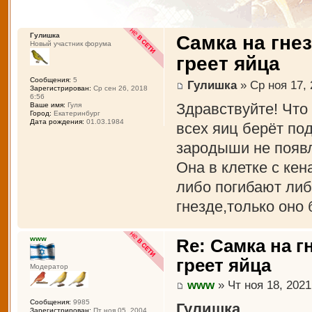
Гулишка
Самка на гне
Новый участник форума
греет яйца
Сообщения:
5
Гулишка
» Ср ноя 17, 
Зарегистрирован:
Ср сен 26, 2018
6:56
Здравствуйте! Что 
Ваше имя:
Гуля
Город:
Екатеринбург
Дата рождения:
01.03.1984
всех яиц берёт по
зародыши не появ
Она в клетке с кен
либо погибают либ
гнезде,только оно
www
Re: Самка на г
греет яйца
Модератор
www
» Чт ноя 18, 2021
Сообщения:
9985
Гулишка
Зарегистрирован:
Пт ноя 05, 2004