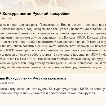
й Конкурс пения Русской канарейки
, 2021 14:47
инные любители канареек! Приближается Весна, а значит все чаще нас
о непростое время, год назад мы все-таки успели провести до объявлени
м привычной жизни и в ожидании наступления перехода в этот страшный
оприятия, во всяком случае основные - это Конкурс МКЛК, Конкурс в Ив
тило многих любителей и почитателей канареечного пения. У многих опу
м пением вновь заявить о себе и начать отвоевывать утраченный позити
ь и ФПРК готов пригласить всех желающих участвовать в очередном, уж
рганизован в первую субботу марта - 6-го числа, в помещении МОИП и б
Никитской ( в 1 км от стен московского Кремля). Формат Конкурса будет
пись конкурсантов, будут предложены диски с наших Конкурсов, наши фи
е будет бесплатным. Готовы рассмотреть любые предложения по участи
нний Конкурс пения Русской канарейки
, 2021 16:14
сказанному, сообщаю, что судить Конкурс будут судьи МКЛК по новой 
лельное судейство музыкантов и орнитологов также планируется.