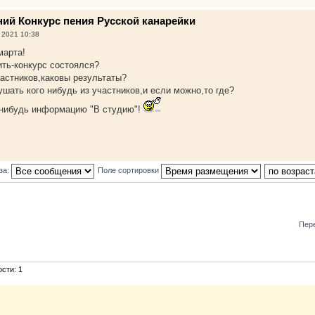
нний Конкурс пения Русской канарейки
 2021 10:38
марта!
ть-конкурс состоялся?
астников,каковы результаты?
шать кого нибудь из участников,и если можно,то где?
нибудь информацию "В студию"!
за:
Поле сортировки
Пер
сти: 1