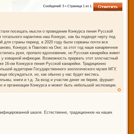
Ответить
Сообщений: 5 • Страница
1
из
1
 стали посещать мысли о проведении Конкурса пения Русской
я тотального карантина наш Конкурс, как бы подводя черту под
 для страны период. в 2020 году были сорваны почти все
аново, Конкурс в Павлово на Оке; за этот год наше канареечное
стились руки, пропало вдохновение, но Русская канарейка живет
в у коварной инфекции. Возможность прервать этот злосчастный
е 16-ом Конкурсе пения Русской канарейки. Традиционно
ольшой аудитории Государственного зоологического музея МГУ,
 еще обсуждаться, но, как обычно у нас будет вестись
льмы, книги и т.д. За вход и участие денег не берем, фуршет
ю и организации Конкурса и может быть небольшой экспозиции.
унифицированной шкале. Естественно, традиционное на наших