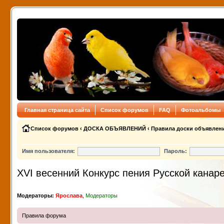
Главная страница сайта
Список форумов
FAQ
Фотоальбомы
Список форумов
‹
ДОСКА ОБЪЯВЛЕНИЙ
‹
Правила доски объявлен
Имя пользователя:
Пароль:
XVI весенний Конкурс пения Русской канар
Модераторы:
Ярослава
,
Модераторы
Правила форума