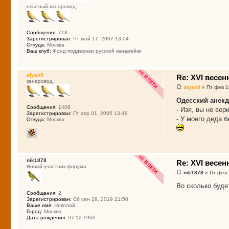
опытный канаровод
Сообщения:
718
Зарегистрирован:
Чт май 17, 2007 13:04
Откуда:
Москва
Ваш клуб:
Фонд поддержки русской канарейки
alyan9
Re: XVI весе
канаровод
alyan9
» Пт фев 1
Одесский анекд
Сообщения:
1408
- Изя, вы не ве
Зарегистрирован:
Пт апр 01, 2005 13:48
- У моего деда б
Откуда:
Москва
nik1878
Re: XVI весе
Новый участник форума
nik1878
» Пт фев 
Во сколько буд
Сообщения:
2
Зарегистрирован:
Сб сен 28, 2019 21:50
Ваше имя:
Николай
Город:
Москва
Дата рождения:
07.12.1960