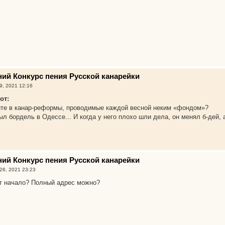
нний Конкурс пения Русской канарейки
9, 2021 12:16
от:
рите в канар-реформы, проводимые каждой весной неким «фондом»?
ыл бордель в Одессе... И когда у него плохо шли дела, он менял б-дей, 
нний Конкурс пения Русской канарейки
26, 2021 23:23
ет начало? Полный адрес можно?