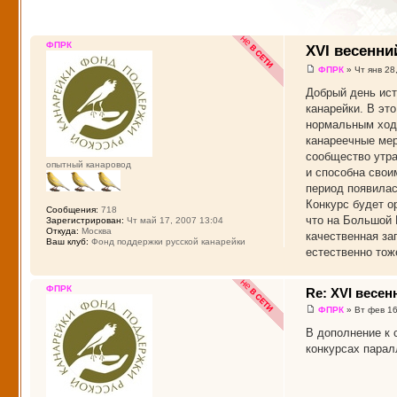
ФПРК
XVI весенни
ФПРК
» Чт янв 28
Добрый день ист
канарейки. В эт
нормальным ходо
канареечные мер
сообщество утра
опытный канаровод
и способна свои
период появилас
Конкурс будет о
Сообщения:
718
что на Большой 
Зарегистрирован:
Чт май 17, 2007 13:04
Откуда:
Москва
качественная за
Ваш клуб:
Фонд поддержки русской канарейки
естественно тож
ФПРК
Re: XVI весе
ФПРК
» Вт фев 16
В дополнение к 
конкурсах парал