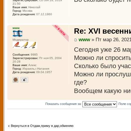
Зарегистрирован:
Сб сен 28, 2019
21:50
Ваше имя:
Николай
Город:
Москва
Дата рождения:
07.12.1960
www
Re: XVI весенн
www
» Пт мар 26, 2021
Модератор
Сегодня уже 26 ма
Сообщения:
9985
Можно ли спросить
Зарегистрирован:
Пт ноя 05, 2004
20:28
Сколько было учас
Ваше имя:
Алекс
Город:
Израиль,г.Натания
Можно ли прослуша
Дата рождения:
09.04.1957
где?
Вообщем какую ни
Показать сообщения за:
Поле со
Вернуться в Отдам,приму в дар,обменяю