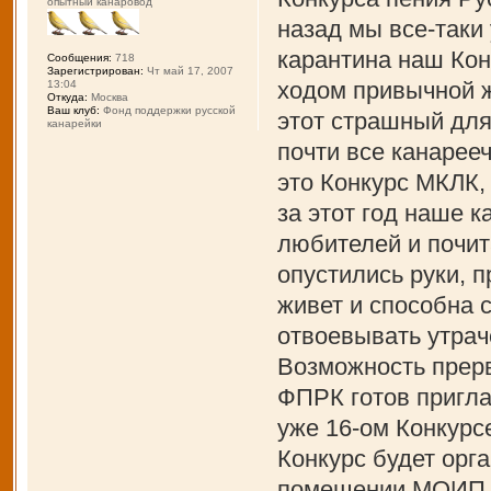
опытный канаровод
назад мы все-таки
карантина наш Кон
Сообщения:
718
Зарегистрирован:
Чт май 17, 2007
ходом привычной ж
13:04
Откуда:
Москва
Ваш клуб:
Фонд поддержки русской
этот страшный для
канарейки
почти все канарее
это Конкурс МКЛК,
за этот год наше 
любителей и почит
опустились руки, 
живет и способна 
отвоевывать утрач
Возможность прерв
ФПРК готов пригла
уже 16-ом Конкурс
Конкурс будет орга
помещении МОИП и