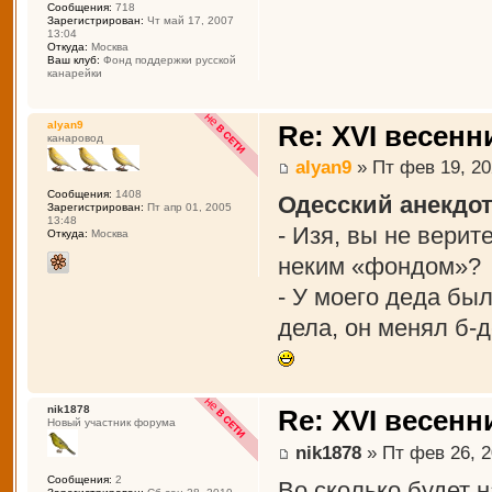
Сообщения:
718
Зарегистрирован:
Чт май 17, 2007
13:04
Откуда:
Москва
Ваш клуб:
Фонд поддержки русской
канарейки
alyan9
Re: XVI весенн
канаровод
alyan9
» Пт фев 19, 20
Сообщения:
1408
Одесский анекдот
Зарегистрирован:
Пт апр 01, 2005
13:48
- Изя, вы не вери
Откуда:
Москва
неким «фондом»?
- У моего деда был
дела, он менял б-д
nik1878
Re: XVI весенн
Новый участник форума
nik1878
» Пт фев 26, 2
Сообщения:
2
Во сколько будет 