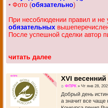
•
Фото
(
обязательно
)
При несоблюдении правил и не у
обязательных
вышеперечисленн
После успешной сделки автор п
читать далее
ФПРК
XVI весенний
ФПРК
» Чт янв 28, 202
Добрый день истин
а значит все чаще
Конкурса пения Рус