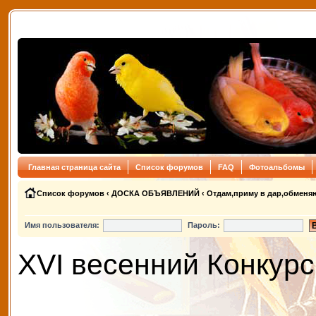
Главная страница сайта
Список форумов
FAQ
Фотоальбомы
Список форумов
‹
ДОСКА ОБЪЯВЛЕНИЙ
‹
Отдам,приму в дар,обменя
Имя пользователя:
Пароль:
XVI весенний Конкурс