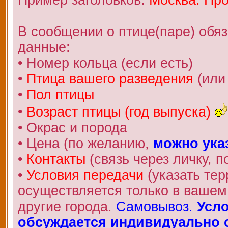
В сообщении о птице(паре) обя
данные:
• Номер кольца (если есть)
•
Птица вашего разведения
(или
•
Пол птицы
•
Возраст птицы (год выпуска)
• Окрас и порода
• Цена (по желанию,
можно ука
•
Контакты
(связь через личку, по
•
Условия передачи
(указать те
осуществляется только в вашем 
другие города.
Самовывоз.
Усло
обсуждается индивидуально с