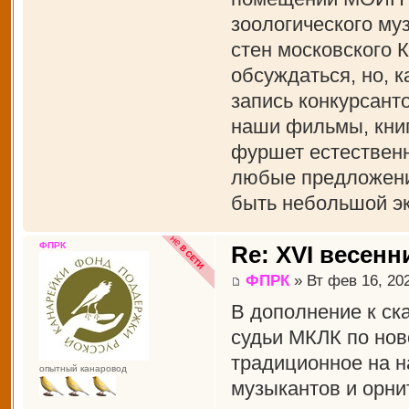
зоологического муз
стен московского 
обсуждаться, но, к
запись конкурсант
наши фильмы, книги
фуршет естественн
любые предложения
быть небольшой эк
ФПРК
Re: XVI весенн
ФПРК
» Вт фев 16, 20
В дополнение к ск
судьи МКЛК по нов
традиционное на н
опытный канаровод
музыкантов и орни