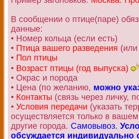
В сообщении о птице(паре) обя
данные:
• Номер кольца (если есть)
•
Птица вашего разведения
(или
•
Пол птицы
•
Возраст птицы (год выпуска)
• Окрас и порода
• Цена (по желанию,
можно ука
•
Контакты
(связь через личку, по
•
Условия передачи
(указать те
осуществляется только в вашем 
другие города.
Самовывоз.
Усло
обсуждается индивидуально с