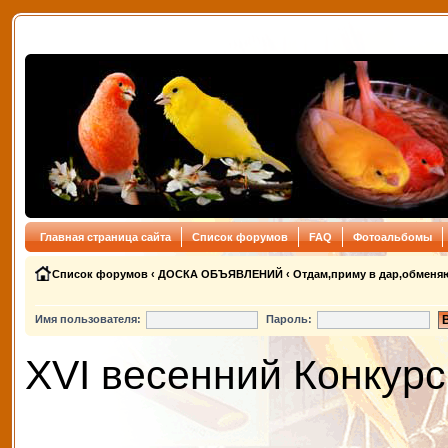
Главная страница сайта
Список форумов
FAQ
Фотоальбомы
Список форумов
‹
ДОСКА ОБЪЯВЛЕНИЙ
‹
Отдам,приму в дар,обменя
Имя пользователя:
Пароль:
XVI весенний Конкурс