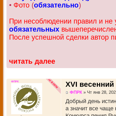
•
Фото
(
обязательно
)
При несоблюдении правил и не у
обязательных
вышеперечисленн
После успешной сделки автор п
читать далее
ФПРК
XVI весенний
ФПРК
» Чт янв 28, 202
Добрый день истин
а значит все чаще
Конкурса пения Рус