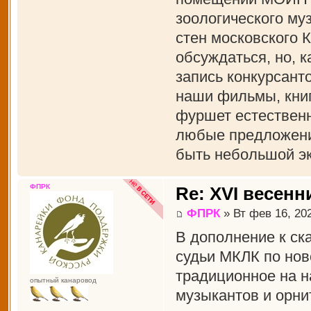
зоологического муз
стен московского 
обсуждаться, но, к
запись конкурсант
наши фильмы, книги
фуршет естественн
любые предложения
быть небольшой эк
ФПРК
Re: XVI весенн
ФПРК
» Вт фев 16, 20
В дополнение к ск
судьи МКЛК по нов
традиционное на н
опытный канаровод
музыкантов и орни