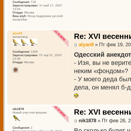
Сообщения:
718
Зарегистрирован:
Чт май 17, 2007
13:04
Откуда:
Москва
Ваш клуб:
Фонд поддержки русской
канарейки
alyan9
Re: XVI весенн
канаровод
alyan9
» Пт фев 19, 20
Сообщения:
1408
Одесский анекдот
Зарегистрирован:
Пт апр 01, 2005
13:48
- Изя, вы не вери
Откуда:
Москва
неким «фондом»?
- У моего деда был
дела, он менял б-д
nik1878
Re: XVI весенн
Новый участник форума
nik1878
» Пт фев 26, 2
Сообщения:
2
Во сколько будет 