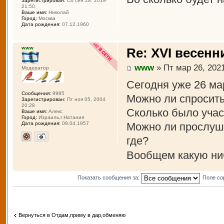
Зарегистрирован:
Сб сен 28, 2019
21:50
Ваше имя:
Николай
Город:
Москва
Дата рождения:
07.12.1960
www
Re: XVI весенн
www
» Пт мар 26, 2021
Модератор
Сегодня уже 26 ма
Сообщения:
9985
Можно ли спросить
Зарегистрирован:
Пт ноя 05, 2004
20:28
Сколько было учас
Ваше имя:
Алекс
Город:
Израиль,г.Натания
Можно ли прослуша
Дата рождения:
09.04.1957
где?
Вообщем какую ни
Показать сообщения за:
Поле со
Вернуться в Отдам,приму в дар,обменяю