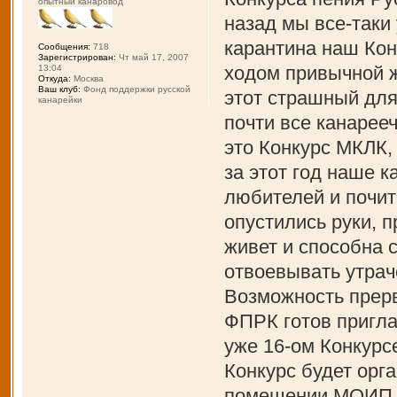
опытный канаровод
назад мы все-таки
карантина наш Кон
Сообщения:
718
Зарегистрирован:
Чт май 17, 2007
ходом привычной ж
13:04
Откуда:
Москва
Ваш клуб:
Фонд поддержки русской
этот страшный для
канарейки
почти все канарее
это Конкурс МКЛК,
за этот год наше 
любителей и почит
опустились руки, 
живет и способна 
отвоевывать утрач
Возможность прерв
ФПРК готов пригла
уже 16-ом Конкурс
Конкурс будет орга
помещении МОИП и