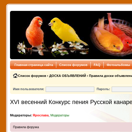
Главная страница сайта
Список форумов
FAQ
Фотоальбомы
Список форумов
‹
ДОСКА ОБЪЯВЛЕНИЙ
‹
Правила доски объявлен
Имя пользователя:
Пароль:
XVI весенний Конкурс пения Русской канар
Модераторы:
Ярослава
,
Модераторы
Правила форума