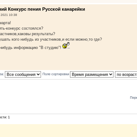
нний Конкурс пения Русской канарейки
 2021 10:38
марта!
ть-конкурс состоялся?
астников,каковы результаты?
шать кого нибудь из участников,и если можно,то где?
нибудь информацию "В студию"!
за:
Поле сортировки
Пер
сти: 1