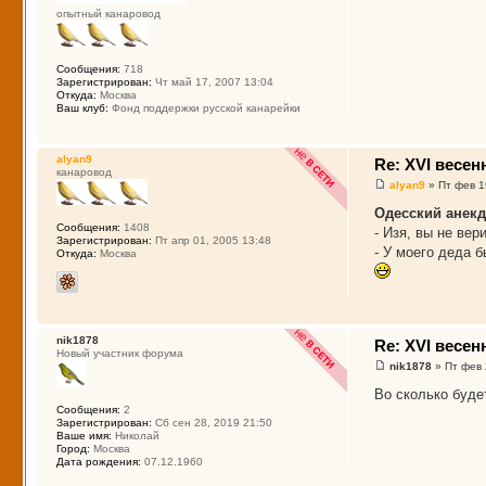
опытный канаровод
Сообщения:
718
Зарегистрирован:
Чт май 17, 2007 13:04
Откуда:
Москва
Ваш клуб:
Фонд поддержки русской канарейки
alyan9
Re: XVI весе
канаровод
alyan9
» Пт фев 1
Одесский анекд
Сообщения:
1408
- Изя, вы не ве
Зарегистрирован:
Пт апр 01, 2005 13:48
- У моего деда б
Откуда:
Москва
nik1878
Re: XVI весе
Новый участник форума
nik1878
» Пт фев 
Во сколько буд
Сообщения:
2
Зарегистрирован:
Сб сен 28, 2019 21:50
Ваше имя:
Николай
Город:
Москва
Дата рождения:
07.12.1960