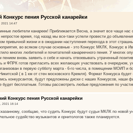
й Конкурс пения Русской канарейки
, 2021 14:47
инные любители канареек! Приближается Весна, а значит все чаще нас
о непростое время, год назад мы все-таки успели провести до объявлени
м привычной жизни и в ожидании наступления перехода в этот страшный
оприятия, во всяком случае основные - это Конкурс МКЛК, Конкурс в Ив
тило многих любителей и почитателей канареечного пения. У многих опу
м пением вновь заявить о себе и начать отвоевывать утраченный позити
ь и ФПРК готов пригласить всех желающих участвовать в очередном, уж
рганизован в первую субботу марта - 6-го числа, в помещении МОИП и б
Никитской ( в 1 км от стен московского Кремля). Формат Конкурса будет
пись конкурсантов, будут предложены диски с наших Конкурсов, наши фи
е будет бесплатным. Готовы рассмотреть любые предложения по участи
нний Конкурс пения Русской канарейки
, 2021 16:14
сказанному, сообщаю, что судить Конкурс будут судьи МКЛК по новой 
лельное судейство музыкантов и орнитологов также планируется.