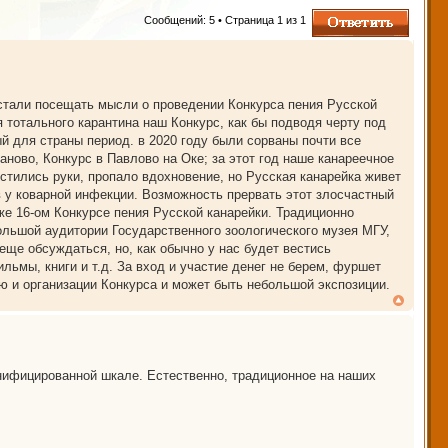
Ответить
Сообщений: 5 • Страница
1
из
1
 стали посещать мысли о проведении Конкурса пения Русской
я тотального карантина наш Конкурс, как бы подводя черту под
 для страны период. в 2020 году были сорваны почти все
аново, Конкурс в Павлово на Оке; за этот год наше канареечное
стились руки, пропало вдохновение, но Русская канарейка живет
в у коварной инфекции. Возможность прервать этот злосчастный
е 16-ом Конкурсе пения Русской канарейки. Традиционно
ольшой аудитории Государственного зоологического музея МГУ,
 еще обсуждаться, но, как обычно у нас будет вестись
льмы, книги и т.д. За вход и участие денег не берем, фуршет
ю и организации Конкурса и может быть небольшой экспозиции.
унифицированной шкале. Естественно, традиционное на наших