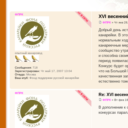
ФПРК
XVI весенни
ФПРК
» Чт янв 28
Добрый день ист
канарейки. В эт
нормальным ходо
канареечные мер
сообщество утра
опытный канаровод
и способна свои
период появилас
Конкурс будет о
Сообщения:
718
что на Большой 
Зарегистрирован:
Чт май 17, 2007 13:04
Откуда:
Москва
качественная за
Ваш клуб:
Фонд поддержки русской канарейки
естественно тож
ФПРК
Re: XVI весе
ФПРК
» Вт фев 16
В дополнение к 
конкурсах парал