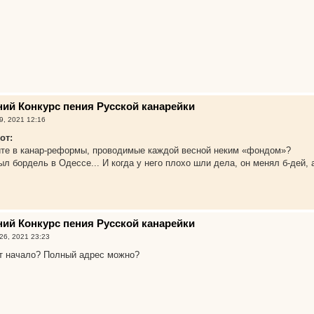
нний Конкурс пения Русской канарейки
9, 2021 12:16
от:
рите в канар-реформы, проводимые каждой весной неким «фондом»?
ыл бордель в Одессе... И когда у него плохо шли дела, он менял б-дей, 
нний Конкурс пения Русской канарейки
26, 2021 23:23
ет начало? Полный адрес можно?