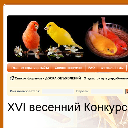
Главная страница сайта
Список форумов
FAQ
Фотоальбомы
Список форумов
‹
ДОСКА ОБЪЯВЛЕНИЙ
‹
Отдам,приму в дар,обменя
Имя пользователя:
Пароль:
XVI весенний Конкурс