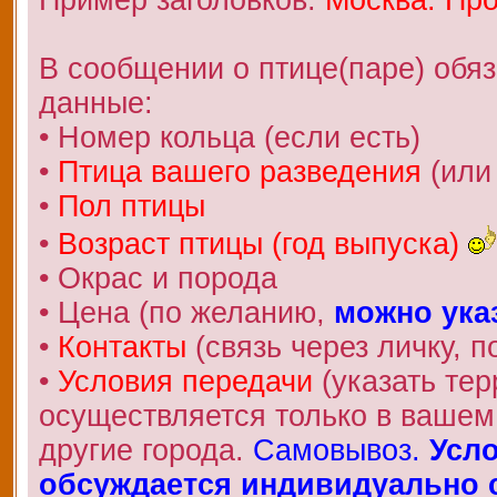
В сообщении о птице(паре) обя
данные:
• Номер кольца (если есть)
•
Птица вашего разведения
(или
•
Пол птицы
•
Возраст птицы (год выпуска)
• Окрас и порода
• Цена (по желанию,
можно ука
•
Контакты
(связь через личку, по
•
Условия передачи
(указать те
осуществляется только в вашем 
другие города.
Самовывоз.
Усло
обсуждается индивидуально с