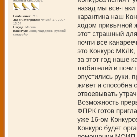
опытный канаровод
назад мы все-таки
карантина наш Кон
Сообщения:
718
Зарегистрирован:
Чт май 17, 2007
ходом привычной ж
13:04
Откуда:
Москва
Ваш клуб:
Фонд поддержки русской
этот страшный для
канарейки
почти все канарее
это Конкурс МКЛК,
за этот год наше 
любителей и почит
опустились руки, 
живет и способна 
отвоевывать утрач
Возможность прерв
ФПРК готов пригла
уже 16-ом Конкурс
Конкурс будет орга
помещении МОИП и