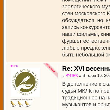
зоологического муз
стен московского 
обсуждаться, но, к
запись конкурсант
наши фильмы, книги
фуршет естественн
любые предложения
быть небольшой эк
ФПРК
Re: XVI весенн
ФПРК
» Вт фев 16, 20
В дополнение к ск
судьи МКЛК по нов
традиционное на н
опытный канаровод
музыкантов и орни