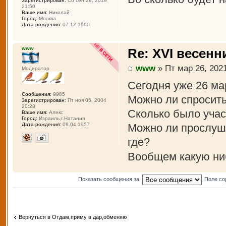
Зарегистрирован:
Сб сен 28, 2019
21:50
Ваше имя:
Николай
Город:
Москва
Дата рождения:
07.12.1960
www
Re: XVI весенн
www
» Пт мар 26, 2021
Модератор
Сегодня уже 26 ма
Сообщения:
9985
Можно ли спросить
Зарегистрирован:
Пт ноя 05, 2004
20:28
Сколько было учас
Ваше имя:
Алекс
Город:
Израиль,г.Натания
Можно ли прослуша
Дата рождения:
09.04.1957
где?
Вообщем какую ни
Показать сообщения за:
Поле со
Вернуться в Отдам,приму в дар,обменяю