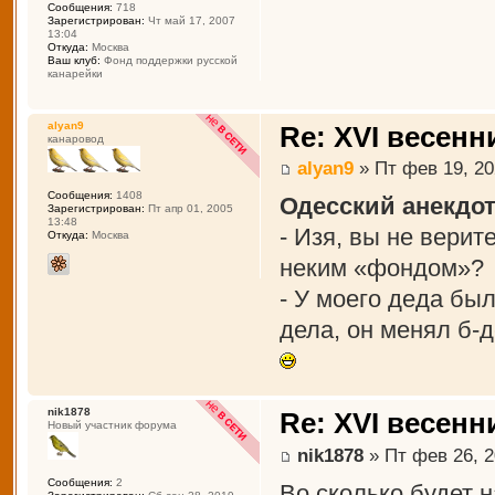
Сообщения:
718
Зарегистрирован:
Чт май 17, 2007
13:04
Откуда:
Москва
Ваш клуб:
Фонд поддержки русской
канарейки
alyan9
Re: XVI весенн
канаровод
alyan9
» Пт фев 19, 20
Сообщения:
1408
Одесский анекдот
Зарегистрирован:
Пт апр 01, 2005
13:48
- Изя, вы не вери
Откуда:
Москва
неким «фондом»?
- У моего деда был
дела, он менял б-д
nik1878
Re: XVI весенн
Новый участник форума
nik1878
» Пт фев 26, 2
Сообщения:
2
Во сколько будет 