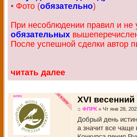
•
Фото
(
обязательно
)
При несоблюдении правил и не у
обязательных
вышеперечисленн
После успешной сделки автор п
читать далее
ФПРК
XVI весенний
ФПРК
» Чт янв 28, 202
Добрый день истин
а значит все чаще
Конкурса пения Рус