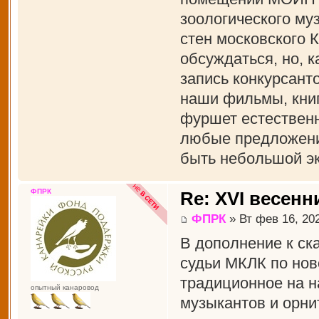
зоологического муз
стен московского 
обсуждаться, но, к
запись конкурсант
наши фильмы, книги
фуршет естественн
любые предложения
быть небольшой эк
ФПРК
Re: XVI весенн
ФПРК
» Вт фев 16, 20
В дополнение к ск
судьи МКЛК по нов
традиционное на н
опытный канаровод
музыкантов и орни