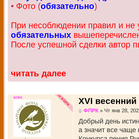
•
Фото
(
обязательно
)
При несоблюдении правил и не у
обязательных
вышеперечисленн
После успешной сделки автор п
читать далее
ФПРК
XVI весенний
ФПРК
» Чт янв 28, 202
Добрый день истин
а значит все чаще
Конкурса пения Рус