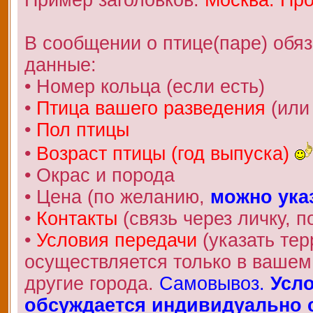
В сообщении о птице(паре) обя
данные:
• Номер кольца (если есть)
•
Птица вашего разведения
(или
•
Пол птицы
•
Возраст птицы (год выпуска)
• Окрас и порода
• Цена (по желанию,
можно ука
•
Контакты
(связь через личку, по
•
Условия передачи
(указать те
осуществляется только в вашем 
другие города.
Самовывоз.
Усло
обсуждается индивидуально с