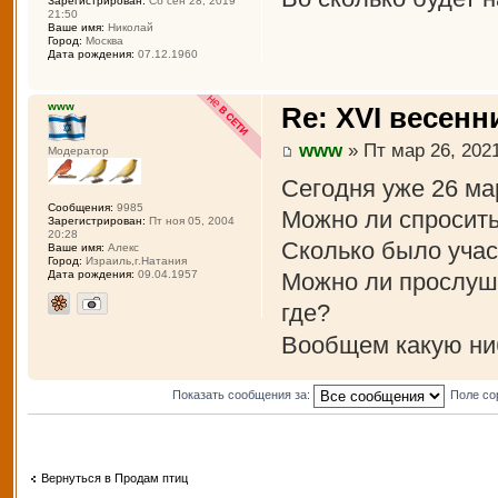
Зарегистрирован:
Сб сен 28, 2019
21:50
Ваше имя:
Николай
Город:
Москва
Дата рождения:
07.12.1960
www
Re: XVI весенн
www
» Пт мар 26, 2021
Модератор
Сегодня уже 26 ма
Сообщения:
9985
Можно ли спросить
Зарегистрирован:
Пт ноя 05, 2004
20:28
Сколько было учас
Ваше имя:
Алекс
Город:
Израиль,г.Натания
Можно ли прослуша
Дата рождения:
09.04.1957
где?
Вообщем какую ни
Показать сообщения за:
Поле со
Вернуться в Продам птиц