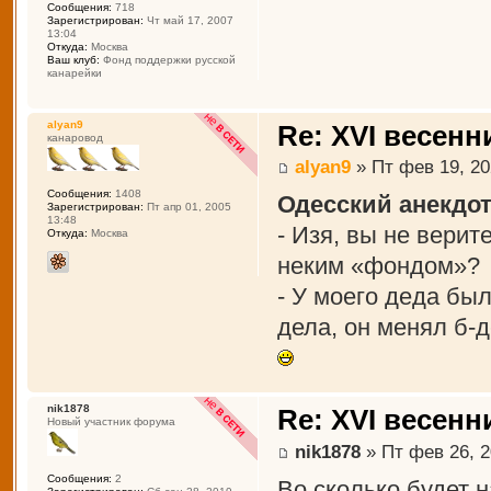
Сообщения:
718
Зарегистрирован:
Чт май 17, 2007
13:04
Откуда:
Москва
Ваш клуб:
Фонд поддержки русской
канарейки
alyan9
Re: XVI весенн
канаровод
alyan9
» Пт фев 19, 20
Сообщения:
1408
Одесский анекдот
Зарегистрирован:
Пт апр 01, 2005
13:48
- Изя, вы не вери
Откуда:
Москва
неким «фондом»?
- У моего деда был
дела, он менял б-д
nik1878
Re: XVI весенн
Новый участник форума
nik1878
» Пт фев 26, 2
Сообщения:
2
Во сколько будет 