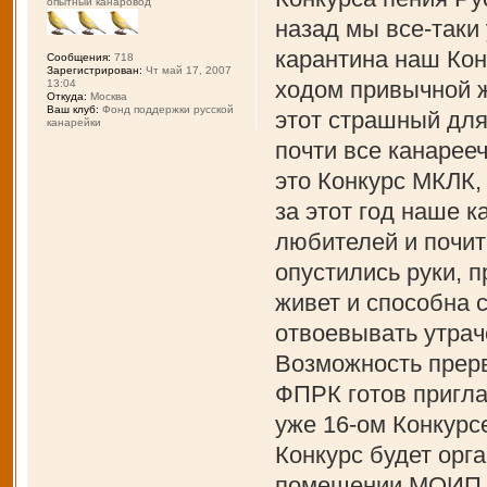
опытный канаровод
назад мы все-таки
карантина наш Кон
Сообщения:
718
Зарегистрирован:
Чт май 17, 2007
ходом привычной ж
13:04
Откуда:
Москва
Ваш клуб:
Фонд поддержки русской
этот страшный для
канарейки
почти все канарее
это Конкурс МКЛК,
за этот год наше 
любителей и почит
опустились руки, 
живет и способна 
отвоевывать утрач
Возможность прерв
ФПРК готов пригла
уже 16-ом Конкурс
Конкурс будет орга
помещении МОИП и