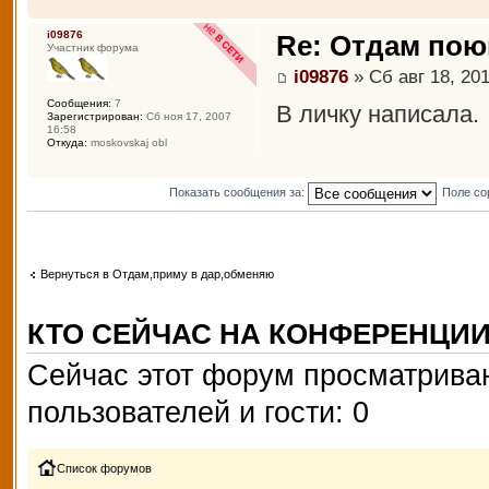
i09876
Re: Отдам пою
Участник форума
i09876
» Сб авг 18, 201
Сообщения:
7
В личку написала.
Зарегистрирован:
Сб ноя 17, 2007
16:58
Откуда:
moskovskaj obl
Показать сообщения за:
Поле со
Вернуться в Отдам,приму в дар,обменяю
КТО СЕЙЧАС НА КОНФЕРЕНЦИ
Сейчас этот форум просматриваю
пользователей и гости: 0
Список форумов