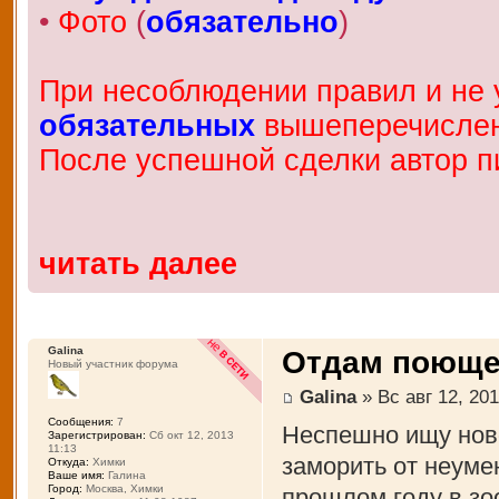
•
Фото
(
обязательно
)
При несоблюдении правил и не у
обязательных
вышеперечисленн
После успешной сделки автор п
читать далее
Galina
Отдам поющег
Новый участник форума
Galina
» Вс авг 12, 201
Сообщения:
7
Неспешно ищу нов
Зарегистрирован:
Сб окт 12, 2013
11:13
заморить от неуме
Откуда:
Химки
Ваше имя:
Галина
Город:
Москва, Химки
прошлом году в зо