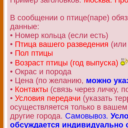
В сообщении о птице(паре) обя
данные:
• Номер кольца (если есть)
•
Птица вашего разведения
(или
•
Пол птицы
•
Возраст птицы (год выпуска)
• Окрас и порода
• Цена (по желанию,
можно ука
•
Контакты
(связь через личку, по
•
Условия передачи
(указать те
осуществляется только в вашем 
другие города.
Самовывоз.
Усло
обсуждается индивидуально с