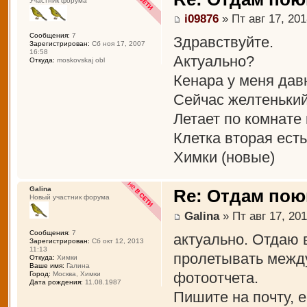
Участник форума
i09876
» Пт авг 17, 201
Сообщения:
7
Здравствуйте.
Зарегистрирован:
Сб ноя 17, 2007
16:58
Актуально?
Откуда:
moskovskaj obl
Кенара у меня дав
Сейчас желтенький
Летает по комнате
Клетка вторая есть
Химки (новые)
Galina
Re: Отдам пою
Новый участник форума
Galina
» Пт авг 17, 201
Сообщения:
7
актуально. Отдаю 
Зарегистрирован:
Сб окт 12, 2013
11:13
пролетывать межд
Откуда:
Химки
Ваше имя:
Галина
фотоотчета.
Город:
Москва, Химки
Дата рождения:
11.08.1987
Пишите на почту, 