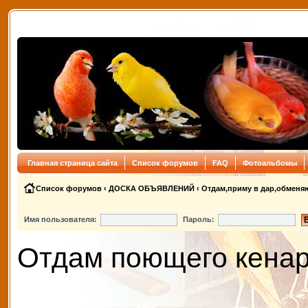
Главная страница сайта
Список форумов
FAQ
Фотоальбомы
Список форумов
‹
ДОСКА ОБЪЯВЛЕНИЙ
‹
Отдам,приму в дар,обменя
Имя пользователя:
Пароль:
Отдам поющего кенар