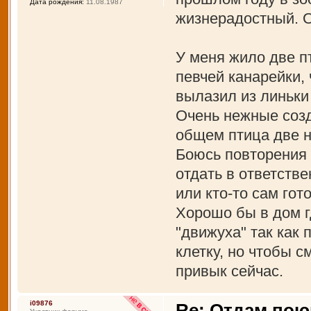
Дата рождения:
11.08.1987
жизнерадостный. 
У меня жило две п
певчей канарейки, 
вылазил из линьки 
Очень нежные созд
общем птица две н
Боюсь повторения 
отдать в ответстве
или кто-то сам гот
Хорошо бы в дом г
"движуха" так как 
клетку, но чтобы с
привык сейчас.
i09876
Re: Отдам пою