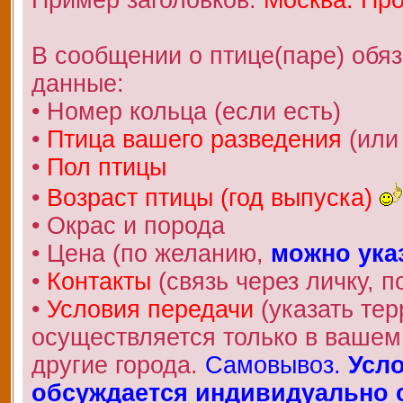
В сообщении о птице(паре) обя
данные:
• Номер кольца (если есть)
•
Птица вашего разведения
(или
•
Пол птицы
•
Возраст птицы (год выпуска)
• Окрас и порода
• Цена (по желанию,
можно ука
•
Контакты
(связь через личку, по
•
Условия передачи
(указать те
осуществляется только в вашем 
другие города.
Самовывоз.
Усло
обсуждается индивидуально с