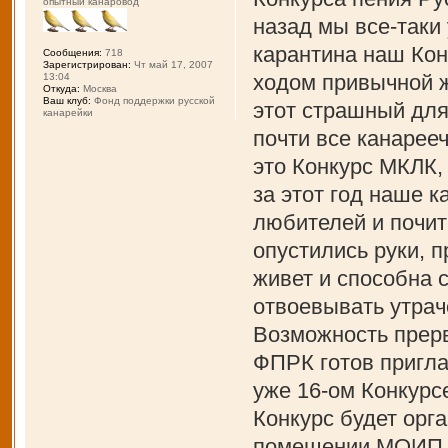
опытный канаровод
назад мы все-таки
карантина наш Кон
Сообщения:
718
Зарегистрирован:
Чт май 17, 2007
ходом привычной ж
13:04
Откуда:
Москва
Ваш клуб:
Фонд поддержки русской
этот страшный для
канарейки
почти все канарее
это Конкурс МКЛК,
за этот год наше 
любителей и почит
опустились руки, 
живет и способна 
отвоевывать утрач
Возможность прерв
ФПРК готов пригла
уже 16-ом Конкурс
Конкурс будет орга
помещении МОИП и