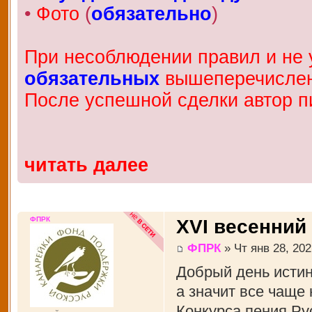
•
Фото
(
обязательно
)
При несоблюдении правил и не у
обязательных
вышеперечисленн
После успешной сделки автор п
читать далее
ФПРК
XVI весенний
ФПРК
» Чт янв 28, 202
Добрый день истин
а значит все чаще
Конкурса пения Рус