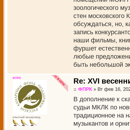
зоологического муз
стен московского 
обсуждаться, но, к
запись конкурсант
наши фильмы, книги
фуршет естественн
любые предложения
быть небольшой эк
ФПРК
Re: XVI весенн
ФПРК
» Вт фев 16, 20
В дополнение к ск
судьи МКЛК по нов
традиционное на н
опытный канаровод
музыкантов и орни