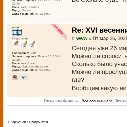
Зарегистрирован:
Сб сен 28, 2019
21:50
Ваше имя:
Николай
Город:
Москва
Дата рождения:
07.12.1960
www
Re: XVI весенн
www
» Пт мар 26, 2021
Модератор
Сегодня уже 26 ма
Сообщения:
9985
Можно ли спросить
Зарегистрирован:
Пт ноя 05, 2004
20:28
Сколько было учас
Ваше имя:
Алекс
Город:
Израиль,г.Натания
Можно ли прослуша
Дата рождения:
09.04.1957
где?
Вообщем какую ни
Показать сообщения за:
Поле со
Вернуться в Продам птиц