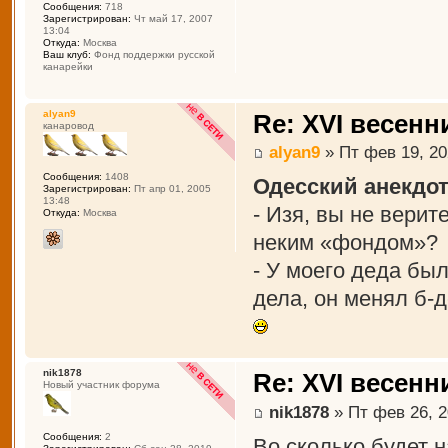
Сообщения:
718
Зарегистрирован:
Чт май 17, 2007
13:04
Откуда:
Москва
Ваш клуб:
Фонд поддержки русской
канарейки
alyan9
Re: XVI весенн
канаровод
alyan9
» Пт фев 19, 20
Сообщения:
1408
Одесский анекдот
Зарегистрирован:
Пт апр 01, 2005
13:48
- Изя, вы не вери
Откуда:
Москва
неким «фондом»?
- У моего деда был
дела, он менял б-д
nik1878
Re: XVI весенн
Новый участник форума
nik1878
» Пт фев 26, 2
Сообщения:
2
Во сколько будет 