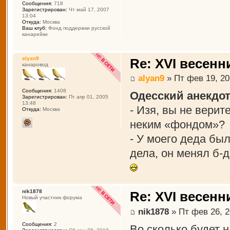
Сообщения:
718
Зарегистрирован:
Чт май 17, 2007
13:04
Откуда:
Москва
Ваш клуб:
Фонд поддержки русской
канарейки
alyan9
Re: XVI весенн
канаровод
alyan9
» Пт фев 19, 20
Сообщения:
1408
Одесский анекдот
Зарегистрирован:
Пт апр 01, 2005
13:48
- Изя, вы не вери
Откуда:
Москва
неким «фондом»?
- У моего деда был
дела, он менял б-д
nik1878
Re: XVI весенн
Новый участник форума
nik1878
» Пт фев 26, 2
Сообщения:
2
Во сколько будет 