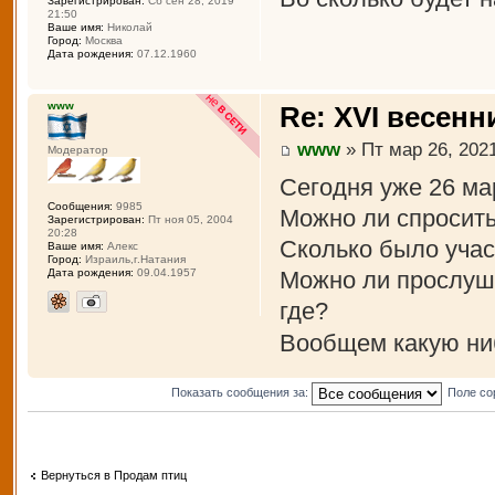
Зарегистрирован:
Сб сен 28, 2019
21:50
Ваше имя:
Николай
Город:
Москва
Дата рождения:
07.12.1960
www
Re: XVI весенн
www
» Пт мар 26, 2021
Модератор
Сегодня уже 26 ма
Сообщения:
9985
Можно ли спросить
Зарегистрирован:
Пт ноя 05, 2004
20:28
Сколько было учас
Ваше имя:
Алекс
Город:
Израиль,г.Натания
Можно ли прослуша
Дата рождения:
09.04.1957
где?
Вообщем какую ни
Показать сообщения за:
Поле со
Вернуться в Продам птиц