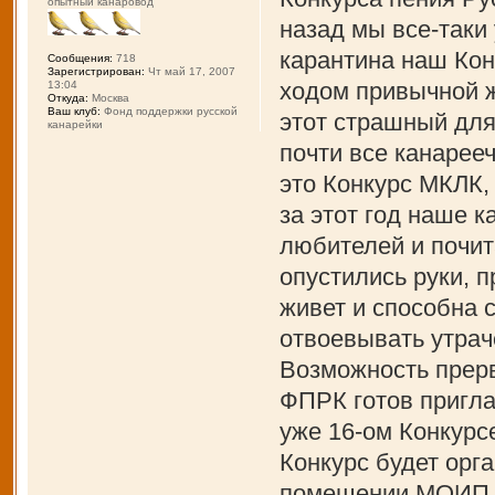
опытный канаровод
назад мы все-таки
карантина наш Кон
Сообщения:
718
Зарегистрирован:
Чт май 17, 2007
ходом привычной ж
13:04
Откуда:
Москва
Ваш клуб:
Фонд поддержки русской
этот страшный для
канарейки
почти все канарее
это Конкурс МКЛК,
за этот год наше 
любителей и почит
опустились руки, 
живет и способна 
отвоевывать утрач
Возможность прерв
ФПРК готов пригла
уже 16-ом Конкурс
Конкурс будет орга
помещении МОИП и