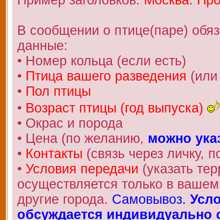
В сообщении о птице(паре) обя
данные:
• Номер кольца (если есть)
•
Птица вашего разведения
(или
•
Пол птицы
•
Возраст птицы (год выпуска)
• Окрас и порода
• Цена (по желанию,
можно ука
•
Контакты
(связь через личку, по
•
Условия передачи
(указать те
осуществляется только в вашем 
другие города.
Самовывоз.
Усло
обсуждается индивидуально с