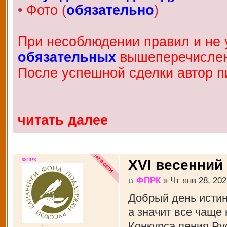
•
Фото
(
обязательно
)
При несоблюдении правил и не у
обязательных
вышеперечисленн
После успешной сделки автор п
читать далее
ФПРК
XVI весенний
ФПРК
» Чт янв 28, 202
Добрый день истин
а значит все чаще
Конкурса пения Рус