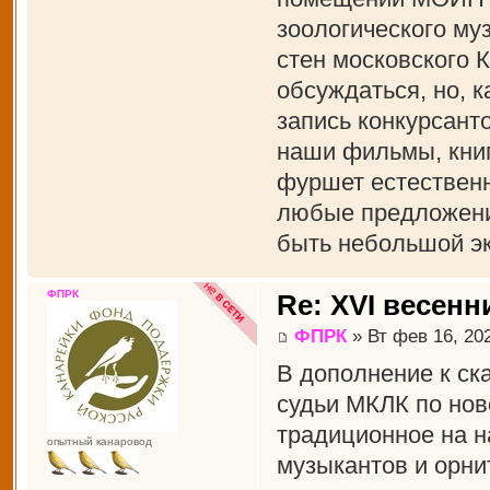
зоологического муз
стен московского 
обсуждаться, но, к
запись конкурсант
наши фильмы, книги
фуршет естественн
любые предложения
быть небольшой эк
ФПРК
Re: XVI весенн
ФПРК
» Вт фев 16, 20
В дополнение к ск
судьи МКЛК по нов
традиционное на н
опытный канаровод
музыкантов и орни