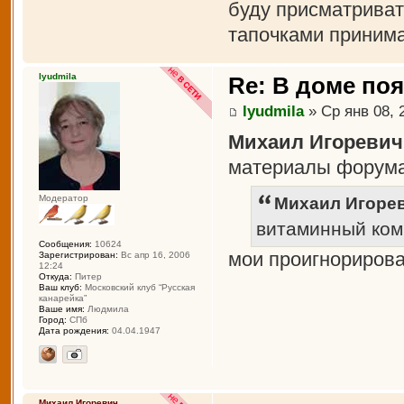
буду присматриват
тапочками приним
lyudmila
Re: В доме по
lyudmila
» Ср янв 08, 
Михаил Игоревич
материалы форума
Модератор
Михаил Игорев
витаминный ком
Сообщения:
10624
мои проигнорирова
Зарегистрирован:
Вс апр 16, 2006
12:24
Откуда:
Питер
Ваш клуб:
Московский клуб “Русская
канарейка”
Ваше имя:
Людмила
Город:
СПб
Дата рождения:
04.04.1947
Михаил Игоревич