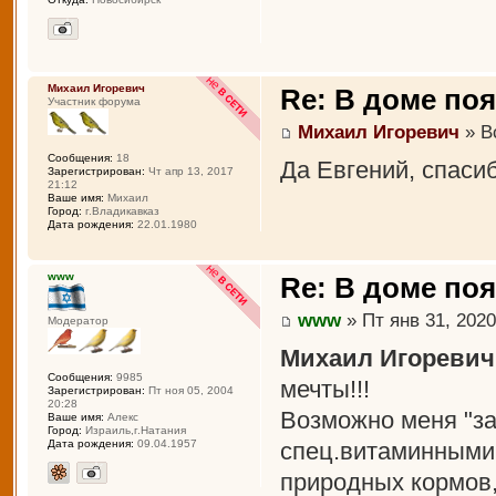
Михаил Игоревич
Re: В доме по
Участник форума
Михаил Игоревич
» Вс
Сообщения:
18
Да Евгений, спаси
Зарегистрирован:
Чт апр 13, 2017
21:12
Ваше имя:
Михаил
Город:
г.Владикавказ
Дата рождения:
22.01.1980
www
Re: В доме по
www
» Пт янв 31, 2020
Модератор
Михаил Игоревич
Сообщения:
9985
мечты!!!
Зарегистрирован:
Пт ноя 05, 2004
20:28
Возможно меня "за
Ваше имя:
Алекс
Город:
Израиль,г.Натания
спец.витаминными
Дата рождения:
09.04.1957
природных кормов