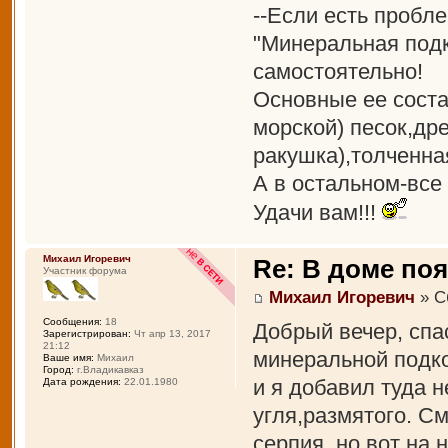
--Если есть пробл
"Минеральная подк
самостоятельно!
Основные ее сост
морской) песок,др
ракушка),толченна
А в остальном-все
Удачи вам!!!
Михаил Игоревич
Re: В доме по
Участник форума
Михаил Игоревич
» С
Сообщения:
18
Добрый вечер, спа
Зарегистрирован:
Чт апр 13, 2017
21:12
минеральной подк
Ваше имя:
Михаил
Город:
г.Владикавказ
и я добавил туда 
Дата рождения:
22.01.1980
угля,размятого. См
серпия, но вот на