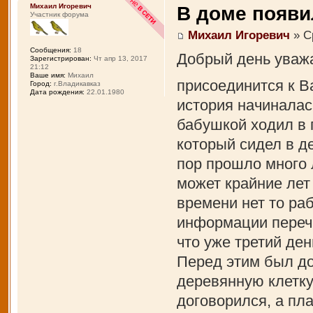
Михаил Игоревич
В доме появи
Участник форума
Михаил Игоревич
» Ср
Сообщения:
18
Добрый день уважа
Зарегистрирован:
Чт апр 13, 2017
21:12
Ваше имя:
Михаил
присоединится к В
Город:
г.Владикавказ
Дата рождения:
22.01.1980
история начиналась
бабушкой ходил в г
который сидел в д
пор прошло много л
может крайние лет 
времени нет то раб
информации перечи
что уже третий де
Перед этим был до
деревянную клетку 
договорился, а пл