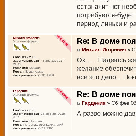
ест,значит нет нео
потребуется-будет
период линьки и р
Михаил Игоревич
Re: В доме по
Участник форума
Михаил Игоревич
» С
Сообщения:
18
Ох...... Надеюсь же
Зарегистрирован:
Чт апр 13, 2017
21:12
желание обеспечит
Ваше имя:
Михаил
Город:
г.Владикавказ
все это дело... Пок
Дата рождения:
22.01.1980
Гардения
Re: В доме по
Участник форума
Гардения
» Сб фев 08
Сообщения:
28
А разве можно дав
Зарегистрирован:
Ср фев 28, 2018
4:48
Ваше имя:
Светлана
Город:
Петропавловск-Камчатский
Дата рождения:
22.11.1961