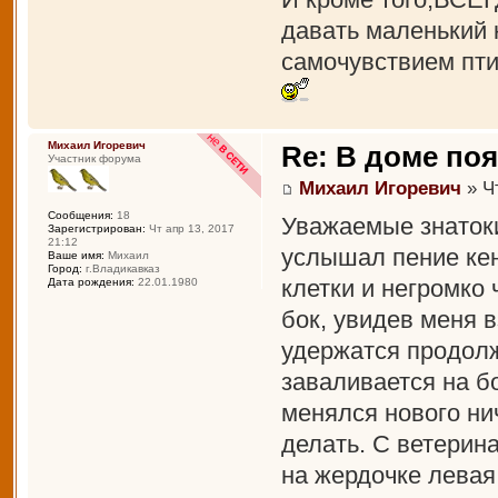
давать маленький 
самочувствием пти
Михаил Игоревич
Re: В доме по
Участник форума
Михаил Игоревич
» Чт
Сообщения:
18
Уважаемые знатоки
Зарегистрирован:
Чт апр 13, 2017
21:12
услышал пение кен
Ваше имя:
Михаил
Город:
г.Владикавказ
клетки и негромко
Дата рождения:
22.01.1980
бок, увидев меня 
удержатся продолж
заваливается на б
менялся нового ни
делать. С ветерин
на жердочке левая 