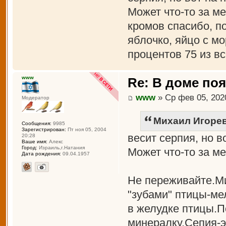
Может что-то за м
кромов спасибо, п
яблочко, яйцо с м
процентов 75 из вс
www
Re: В доме по
www
» Ср фев 05, 202
Модератор
Михаил Игорев
Сообщения:
9985
Зарегистрирован:
Пт ноя 05, 2004
весит серпия, но 
20:28
Ваше имя:
Алекс
Город:
Израиль,г.Натания
Может что-то за ме
Дата рождения:
09.04.1957
Не переживайте.М
"зубами" птицы-ме
в желудке птицы.П
минералку.Сепия-э