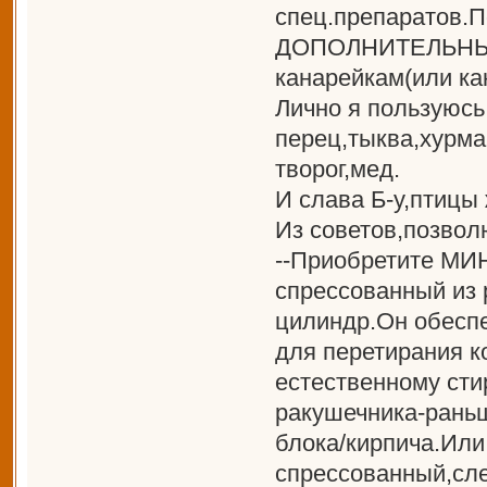
спец.препаратов.
ДОПОЛНИТЕЛЬНЫЕ 
канарейкам(или как
Лично я пользуюсь
перец,тыква,хурм
творог,мед.
И слава Б-у,птицы
Из советов,позво
--Приобретите М
спрессованный из
цилиндр.Он обесп
для перетирания к
естественному сти
ракушечника-раньш
блока/кирпича.Или
спрессованный,сл