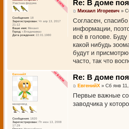
Re: В доме по
Участник форума
Михаил Игоревич
» Сб
Сообщения:
18
Согласен, спасибо 
Зарегистрирован:
Чт апр 13, 2017
21:12
информации, поэто
Ваше имя:
Михаил
Город:
г.Владикавказ
всё в голове. Буду
Дата рождения:
22.01.1980
какой нибудь зоома
будут и присмотрюс
часто, так что вос
ЕвгенийХ
Re: В доме по
ЕвгенийХ
» Сб янв 11,
Первые важные со
заводчика у которо
канаровод
Сообщения:
1820
Зарегистрирован:
Пт июн 13, 2008
17:29
Откуда:
Новосибирск