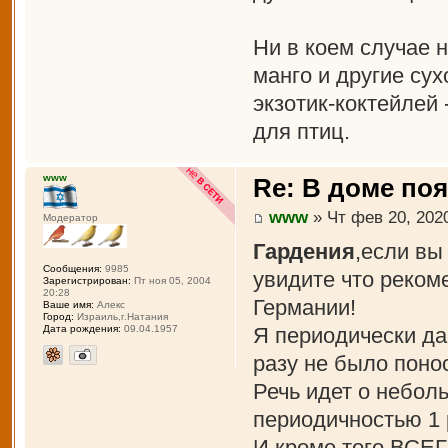
Ни в коем случае 
манго и другие су
экзотик-коктейлей
для птиц.
www
Re: В доме по
www
» Чт фев 20, 202
Модератор
Гардения
,если вы
Сообщения:
9985
увидите что реко
Зарегистрирован:
Пт ноя 05, 2004
20:28
Германии!
Ваше имя:
Алекс
Город:
Израиль,г.Натания
Я периодически да
Дата рождения:
09.04.1957
разу не было понос
Речь идет о небол
периодичностью 1 р
И кроме того,ВСЕГ