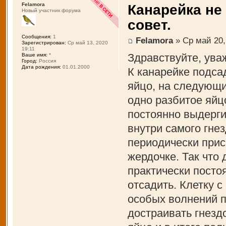
Felamora
Канарейка не
Новый участник форума
совет.
Сообщения:
1
Felamora
» Ср май 20,
Зарегистрирован:
Ср май 13, 2020
19:11
Здравствуйте, ува
Ваше имя:
*
Город:
Россия
Дата рождения:
01.01.2000
К канарейке подса
яйцо, на следующи
одно разбитое яйцо
постоянно выдерги
внутри самого гнез
периодически прис
жердочке. Так что 
практически посто
отсадить. Клетку 
особых волнений п
достраивать гнездо