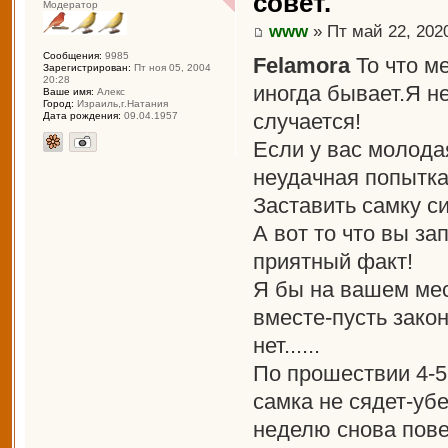
совет.
Модератор
www
» Пт май 22, 202
Сообщения:
9985
Felamora
То что м
Зарегистрирован:
Пт ноя 05, 2004
20:28
иногда бывает.Я не
Ваше имя:
Алекс
Город:
Израиль,г.Натания
случается!
Дата рождения:
09.04.1957
Если у вас молода
неудачная попытка
Заставить самку си
А вот то что вы з
приятный факт!
Я бы на вашем мес
вместе-пусть закон
нет......
По прошествии 4-5
самка не сядет-уб
неделю снова пове