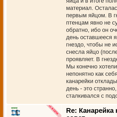
яйца и в итоге по
материал. Осталас
первым яйцом. В г
птенцам явно не с
обратно, ибо он оч
день оставшееся я
гнездо, чтобы не и
снесла яйцо (посл
проявляет. В гнезд
Мы конечно хотели
непонятно как себя
канарейки отклады
день - это странно
сталкивался с под
www
Re: Канарейка 