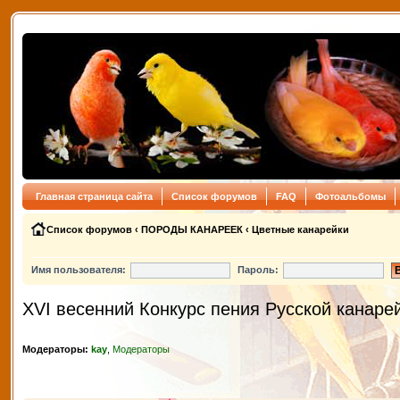
Главная страница сайта
Список форумов
FAQ
Фотоальбомы
Список форумов
‹
ПОРОДЫ КАНАРЕЕК
‹
Цветные канарейки
Имя пользователя:
Пароль:
XVI весенний Конкурс пения Русской канаре
Модераторы:
kay
,
Модераторы