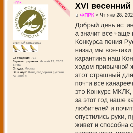
ФПРК
XVI весенний
ФПРК
» Чт янв 28, 202
Добрый день истин
а значит все чаще
Конкурса пения Рус
опытный канаровод
назад мы все-таки
карантина наш Кон
Сообщения:
718
Зарегистрирован:
Чт май 17, 2007
ходом привычной ж
13:04
Откуда:
Москва
Ваш клуб:
Фонд поддержки русской
этот страшный для
канарейки
почти все канарее
это Конкурс МКЛК,
за этот год наше 
любителей и почит
опустились руки, 
живет и способна 