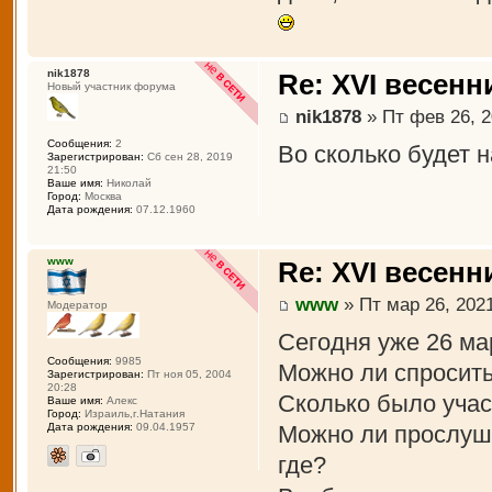
nik1878
Re: XVI весенн
Новый участник форума
nik1878
» Пт фев 26, 2
Сообщения:
2
Во сколько будет 
Зарегистрирован:
Сб сен 28, 2019
21:50
Ваше имя:
Николай
Город:
Москва
Дата рождения:
07.12.1960
www
Re: XVI весенн
www
» Пт мар 26, 2021
Модератор
Сегодня уже 26 ма
Сообщения:
9985
Можно ли спросить
Зарегистрирован:
Пт ноя 05, 2004
20:28
Сколько было учас
Ваше имя:
Алекс
Город:
Израиль,г.Натания
Можно ли прослуша
Дата рождения:
09.04.1957
где?