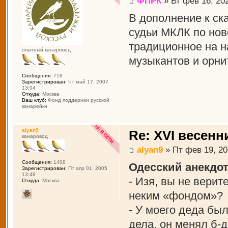
ФПРК
» Вт фев 16, 20
В дополнение к ск
судьи МКЛК по нов
традиционное на н
опытный канаровод
музыкантов и орни
Сообщения:
718
Зарегистрирован:
Чт май 17, 2007
13:04
Откуда:
Москва
Ваш клуб:
Фонд поддержки русской
канарейки
alyan9
Re: XVI весенн
канаровод
alyan9
» Пт фев 19, 20
Сообщения:
1408
Одесский анекдот
Зарегистрирован:
Пт апр 01, 2005
13:48
- Изя, вы не вери
Откуда:
Москва
неким «фондом»?
- У моего деда был
дела, он менял б-д