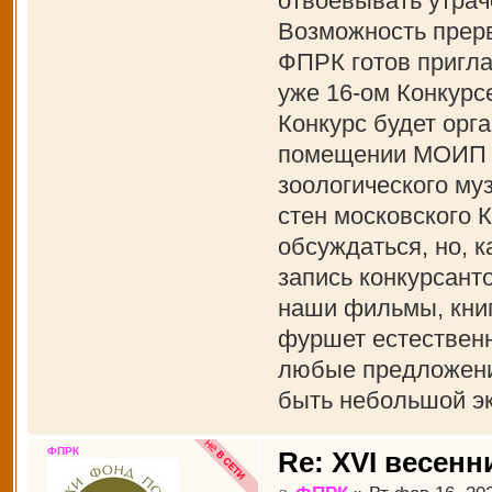
отвоевывать утрач
Возможность прерв
ФПРК готов пригла
уже 16-ом Конкурс
Конкурс будет орга
помещении МОИП и
зоологического муз
стен московского 
обсуждаться, но, к
запись конкурсант
наши фильмы, книги
фуршет естественн
любые предложения
быть небольшой эк
ФПРК
Re: XVI весенн