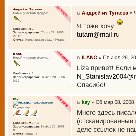
Андрей из Тутаева
Андрей из Тутаева
» Ч
Новый участник форума
Я тоже хочу.
Сообщения:
2
tutam@mail.ru
Зарегистрирован:
Сб окт 29, 2005
22:45
Откуда:
Ярославская обл., г.Тутаев
ILANC
ILANC
» Пт июл 28, 20
Новый участник форума
Liza привет! Если 
Сообщения:
1
N_Stanislav2004@m
Зарегистрирован:
Пт июл 28, 2006
5:52
Спасибо!
kay
kay
» Сб мар 08, 2008 
Модератор
Много здесь писал
(отсканированные 
Сообщения:
3393
Зарегистрирован:
Вт фев 19, 2008
деле ссылок не на
0:33
Откуда:
Украина