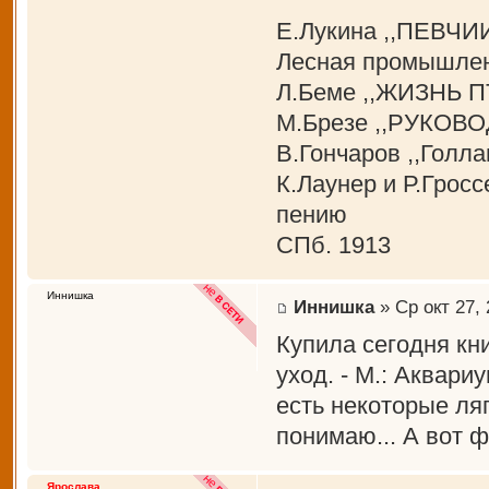
Е.Лукина ,,ПЕВЧ
Лесная промышлен
Л.Беме ,,ЖИЗНЬ П
М.Брезе ,,РУКОВ
В.Гончаров ,,Голла
К.Лаунер и Р.Грос
пению
СПб. 1913
Иннишка
Иннишка
» Ср окт 27, 
Купила сегодня кн
уход. - М.: Аквари
есть некоторые ля
понимаю... А вот ф
Ярослава