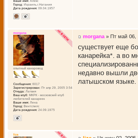
Ваше имя:
Алекс
Город:
Израиль,г.Натания
Дата рождения:
09.04.1957
morgana
morgana
» Пт май 06, 
существует еще б
канарейка*. а во м
специализированны
опытный канаровод
недавно вышли дв
латышском языке.
Сообщения:
6017
Зарегистрирован:
Пт апр 29, 2005 3:54
Откуда:
Латвия
Ваш клуб:
МКРК - московский клуб
любителей канареек
Ваше имя:
Лена
Город:
Вентспилс
Дата рождения:
24.09.1975
liza
liza
» Чт июн 02, 2005 