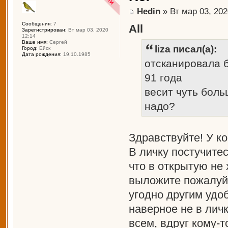
Hedin
» Вт мар 03, 202
Сообщения:
7
All
Зарегистрирован:
Вт мар 03, 2020
12:14
Ваше имя:
Сергей
liza писал(а):
Город:
Ейск
Дата рождения:
19.10.1985
отсканировала 
91 года
весит чуть бол
надо?
Здравствуйте! У к
В личку постучите
что в открытую не
выложите пожалуйс
угодно другим удо
наверное не в личк
всем, вдруг кому-т