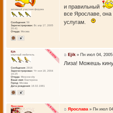
и правильный
активный участник форума
все Ярославе, она 
услугам.
Сообщения:
56
Зарегистрирован:
Вс апр 17, 2005
20:41
Откуда:
Москва
Ejik
Ejik
» Пн июл 04, 2005
опытный любитель
Лиза! Можешь кину
Сообщения:
2916
Зарегистрирован:
Чт ноя 18, 2004
16:25
Откуда:
Moscow-city
Ваше имя:
Екатерина
Город:
Москва
Дата рождения:
16.02.1981
Ярослава
Ярослава
» Пн июл 04