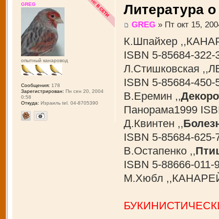
GREG
Литература о
GREG
» Пт окт 15, 200
К.Шпайхер ,,КАНА
ISBN 5-85684-322-
опытный канаровод
Л.Стишковская ,,
ISBN 5-85684-450-
Сообщения:
178
Зарегистрирован:
Пн сен 20, 2004
В.Еремин ,,
Декоро
0:58
Откуда:
Израиль tel. 04-8705390
Панорама1999 ISB
Д.Квинтен ,,
Болез
ISBN 5-85684-625-
В.Остапенко ,,
Пти
ISBN 5-88666-011-
М.Хюбл ,,КАНАРЕЙ
БУКИНИСТИЧЕСК