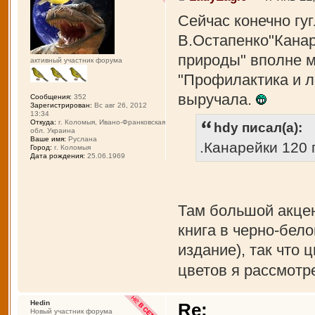
Сейчас конечно гу
В.Остапенко"Канар
природы" вполне м
активный участник форума
"Профилактика и л
выручала.
Сообщения:
352
Зарегистрирован:
Вс авг 26, 2012
13:34
Откуда:
г. Коломыя, Ивано-Франковская
hdy писал(а):
обл. Украина
Ваше имя:
Руслана
.Канарейки 120
Город:
г. Коломыя
Дата рождения:
25.06.1969
Там большой акцен
книга в черно-бело
издание), так что
цветов я рассмотр
Hedin
Re:
Новый участник форума