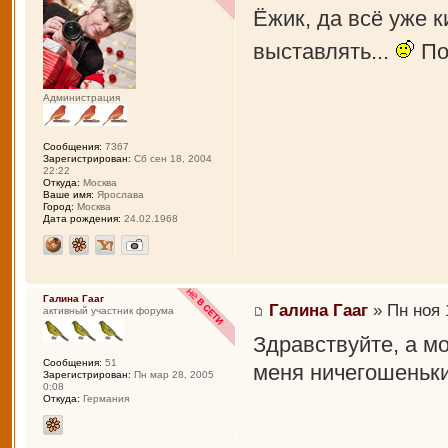
Ёжик, да всё уже к
выставлять...
По
Администрация
Сообщения:
7367
Зарегистрирован:
Сб сен 18, 2004
22:22
Откуда:
Москва
Ваше имя:
Ярослава
Город:
Москва
Дата рождения:
24.02.1968
Галина Гааг
Галина Гааг
» Пн ноя 
активный участник форума
Здравствуйте, а мо
Сообщения:
51
меня ничегошеньк
Зарегистрирован:
Пн мар 28, 2005
0:08
Откуда:
Германия