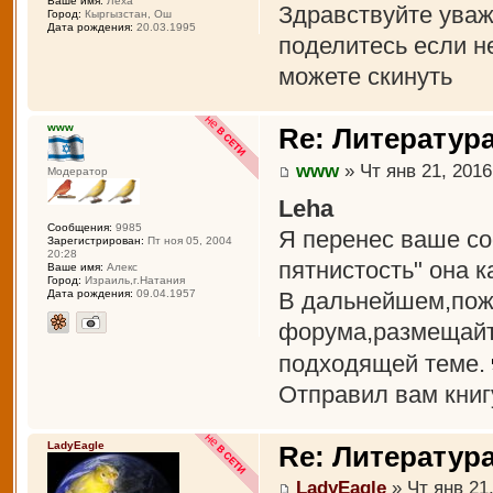
Ваше имя:
Леха
Здравствуйте уважа
Город:
Кыргызстан, Ош
Дата рождения:
20.03.1995
поделитесь если н
можете скинуть
www
Re: Литература
www
» Чт янв 21, 2016
Модератор
Leha
Сообщения:
9985
Я перенес ваше со
Зарегистрирован:
Пт ноя 05, 2004
20:28
пятнистость" она 
Ваше имя:
Алекс
Город:
Израиль,г.Натания
В дальнейшем,пож
Дата рождения:
09.04.1957
форума,размещайт
подходящей теме.
Отправил вам книг
LadyEagle
Re: Литература
LadyEagle
» Чт янв 21,