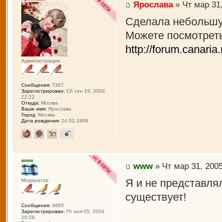
Ярослава
» Чт мар 31,
Сделала небольшую
Можете посмотреть
http://forum.canari
Администрация
Сообщения:
7367
Зарегистрирован:
Сб сен 18, 2004
22:22
Откуда:
Москва
Ваше имя:
Ярослава
Город:
Москва
Дата рождения:
24.02.1968
www
www
» Чт мар 31, 2005
Я и не представля
Модератор
существует!
Сообщения:
9985
Зарегистрирован:
Пт ноя 05, 2004
20:28