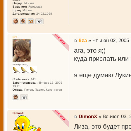
Откуда:
Москва
Ваше имя:
Ярослава
Город:
Москва
Дата рождения:
24.02.1968
liza
liza
» Чт июн 02, 2005 
ага, это я;)
куда прислать или
канаровод
я еще думаю Лукину
Сообщения:
441
Зарегистрирован:
Вт фев 15, 2005
19:26
Откуда:
Питер, Париж, Копенгаген
DimonX
DimonX
» Вс июл 03, 
Лиза, это будет пр