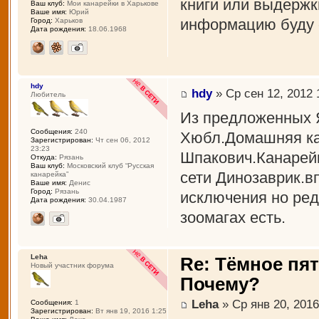
книги или выдержк
Ваш клуб:
Мои канарейки в Харькове
Ваше имя:
Юрий
информацию буду 
Город:
Харьков
Дата рождения:
18.06.1968
hdy
hdy
» Ср сен 12, 2012 
Любитель
Из предложенных Я
Сообщения:
240
Хюбл.Домашняя ка
Зарегистрирован:
Чт сен 06, 2012
23:23
Шпакович.Канарейк
Откуда:
Рязань
Ваш клуб:
Московский клуб “Русская
сети Динозаврик.в
канарейка”
Ваше имя:
Денис
Город:
Рязань
исключения но ред
Дата рождения:
30.04.1987
зоомагах есть.
Leha
Re: Тёмное пят
Новый участник форума
Почему?
Leha
» Ср янв 20, 2016
Сообщения:
1
Зарегистрирован:
Вт янв 19, 2016 1:25