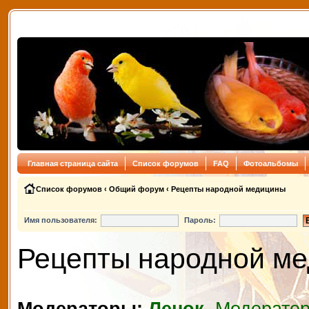
Главная страница сайта
Список форумов
FAQ
Фотоальбомы
Список форумов
‹
Общий форум
‹
Рецепты народной медицины
Имя пользователя:
Пароль:
Рецепты народной м