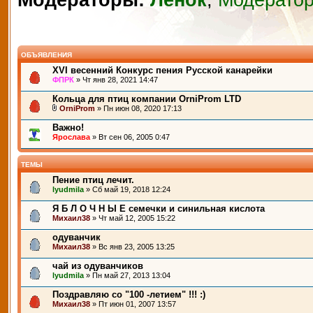
Модераторы:
Ленок
,
Модерато
ОБЪЯВЛЕНИЯ
XVI весенний Конкурс пения Русской канарейки
ФПРК
» Чт янв 28, 2021 14:47
Кольца для птиц компании OrniProm LTD
OrniProm
» Пн июн 08, 2020 17:13
Важно!
Ярослава
» Вт сен 06, 2005 0:47
ТЕМЫ
Пение птиц лечит.
lyudmila
» Сб май 19, 2018 12:24
Я Б Л О Ч Н Ы Е семечки и синильная кислота
Михаил38
» Чт май 12, 2005 15:22
одуванчик
Михаил38
» Вс янв 23, 2005 13:25
чай из одуванчиков
lyudmila
» Пн май 27, 2013 13:04
Поздравляю со "100 -летием" !!! :)
Михаил38
» Пт июн 01, 2007 13:57