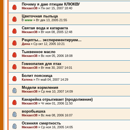
Почему я даю птицам КЛЮКВУ
Михаил38
» Пн окт 15, 2007 18:40
Цветочная пыльца
www
» Вт дек 13, 2005 21:55
Святая вода и катаракта
Михаил38
» Вт ноя 08, 2005 12:48
Рецепты... эксперементируем...
Дина
» Ср окт 12, 2005 10:21
Тыквенное масло
Михаил38
» Вс ноя 05, 2006 18:08
Гомеопатия для птах
Михаил38
» Вт янв 30, 2007 14:01
Болит поясница
Катена
» Пт май 04, 2007 14:29
Модели кормления
Михаил38
» Ср янв 10, 2007 14:09
Канарейка отрыгивает (продолжение)
Михаил38
» Чт июн 01, 2006 11:50
воробьишка
Михаил38
» Вс янв 08, 2006 16:07
Осенняя смертность
Михаил38
» Ср ноя 16, 2005 14:05