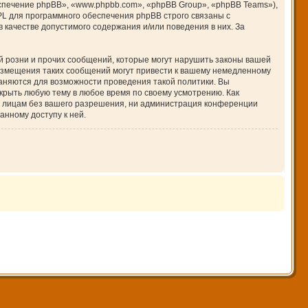
печение phpBB», «www.phpbb.com», «phpBB Group», «phpBB Teams»),
PL для программного обеспечения phpBB строго связаны с
 качестве допустимого содержания и/или поведения в них. За
 розни и прочих сообщений, которые могут нарушить законы вашей
азмещения таких сообщений могут привести к вашему немедленному
раняются для возможности проведения такой политики. Вы
крыть любую тему в любое время по своему усмотрению. Как
им лицам без вашего разрешения, ни администрация конференции
анному доступу к ней.