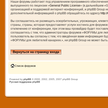
Наши форумы работают под управлением программного обеспечения 
выпущенного по лицензии «
General Public License
» (в дальнейшем «G
организацией и поддержкой интернет-конференций, и phpBB Group не
дополнительной информацией о phpBB обращайтесь по адресу
http:
Вы соглашаетесь не размещать оскорбительных, угрожающих, клевет
страны, страны, которая предоставляет услуги хостинга для форум
отключению от конференции, при этом ваш провайдер будет поставле
соглашаетесь с тем, что администраторы форумов «ФОРУМЫ для любит
пользователь вы согласны с тем, что введённая вами информация бу
«ФОРУМЫ для любителей канареек.», ни phpBB Group не может быть о
Вернуться на страницу входа
Список форумов
Powered by
phpBB
© 2000, 2002, 2005, 2007 phpBB Group
Русская поддержка phpBB