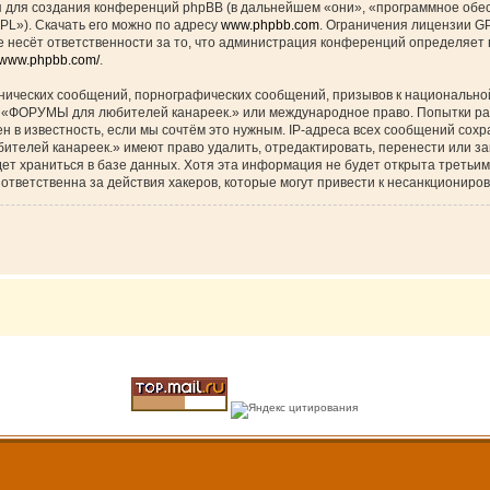
для создания конференций phpBB (в дальнейшем «они», «программное обес
PL»). Скачать его можно по адресу
www.phpbb.com
. Ограничения лицензии G
 несёт ответственности за то, что администрация конференций определяет в
//www.phpbb.com/
.
нических сообщений, порнографических сообщений, призывов к национальной
ов «ФОРУМЫ для любителей канареек.» или международное право. Попытки р
н в известность, если мы сочтём это нужным. IP-адреса всех сообщений сох
елей канареек.» имеют право удалить, отредактировать, перенести или за
дет храниться в базе данных. Хотя эта информация не будет открыта треть
тветственна за действия хакеров, которые могут привести к несанкциониров