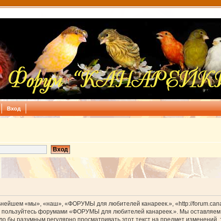
Вход
йшем «мы», «наш», «ФОРУМЫ для любителей канареек.», «http://forum.canar
 не пользуйтесь форумами «ФОРУМЫ для любителей канареек.». Мы оставляем 
было бы разумным регулярно просматривать этот текст на предмет изменени