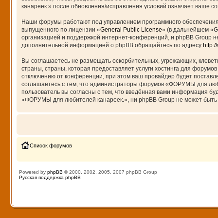
канареек.» после обновления/исправления условий означает ваше сог
Наши форумы работают под управлением программного обеспечения 
выпущенного по лицензии «
General Public License
» (в дальнейшем «G
организацией и поддержкой интернет-конференций, и phpBB Group не
дополнительной информацией о phpBB обращайтесь по адресу
http:
Вы соглашаетесь не размещать оскорбительных, угрожающих, клевет
страны, страны, которая предоставляет услуги хостинга для форум
отключению от конференции, при этом ваш провайдер будет поставле
соглашаетесь с тем, что администраторы форумов «ФОРУМЫ для любит
пользователь вы согласны с тем, что введённая вами информация бу
«ФОРУМЫ для любителей канареек.», ни phpBB Group не может быть о
Список форумов
Powered by
phpBB
© 2000, 2002, 2005, 2007 phpBB Group
Русская поддержка phpBB