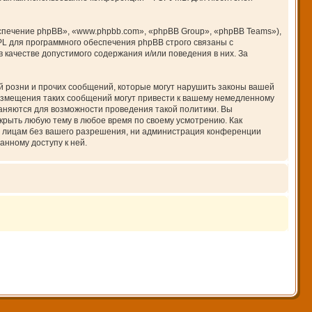
печение phpBB», «www.phpbb.com», «phpBB Group», «phpBB Teams»),
PL для программного обеспечения phpBB строго связаны с
 качестве допустимого содержания и/или поведения в них. За
 розни и прочих сообщений, которые могут нарушить законы вашей
азмещения таких сообщений могут привести к вашему немедленному
раняются для возможности проведения такой политики. Вы
крыть любую тему в любое время по своему усмотрению. Как
им лицам без вашего разрешения, ни администрация конференции
анному доступу к ней.