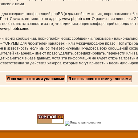
ласие с ними.
для создания конференций phpBB (в дальнейшем «они», «программное обес
PL»). Скачать его можно по адресу
www.phpbb.com
. Ограничения лицензии G
 несёт ответственности за то, что администрация конференций определяет в
//www.phpbb.com/
.
нических сообщений, порнографических сообщений, призывов к национальной
ов «ФОРУМЫ для любителей канареек.» или международное право. Попытки р
н в известность, если мы сочтём это нужным. IP-адреса всех сообщений сох
елей канареек.» имеют право удалить, отредактировать, перенести или за
дет храниться в базе данных. Хотя эта информация не будет открыта треть
тветственна за действия хакеров, которые могут привести к несанкциониров