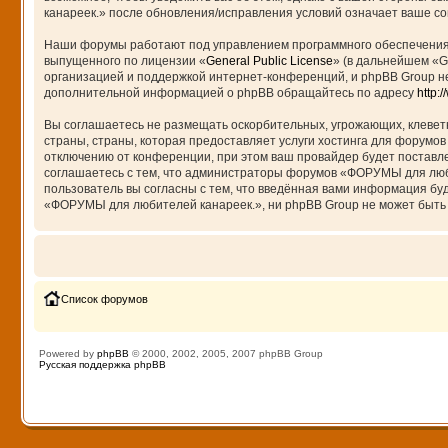
канареек.» после обновления/исправления условий означает ваше сог
Наши форумы работают под управлением программного обеспечения 
выпущенного по лицензии «
General Public License
» (в дальнейшем «G
организацией и поддержкой интернет-конференций, и phpBB Group не
дополнительной информацией о phpBB обращайтесь по адресу
http:
Вы соглашаетесь не размещать оскорбительных, угрожающих, клевет
страны, страны, которая предоставляет услуги хостинга для форум
отключению от конференции, при этом ваш провайдер будет поставле
соглашаетесь с тем, что администраторы форумов «ФОРУМЫ для любит
пользователь вы согласны с тем, что введённая вами информация бу
«ФОРУМЫ для любителей канареек.», ни phpBB Group не может быть о
Список форумов
Powered by
phpBB
© 2000, 2002, 2005, 2007 phpBB Group
Русская поддержка phpBB