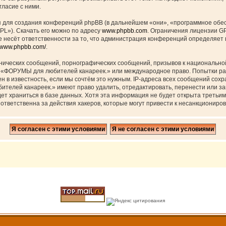
ласие с ними.
для создания конференций phpBB (в дальнейшем «они», «программное обес
PL»). Скачать его можно по адресу
www.phpbb.com
. Ограничения лицензии G
 несёт ответственности за то, что администрация конференций определяет в
//www.phpbb.com/
.
нических сообщений, порнографических сообщений, призывов к национальной
ов «ФОРУМЫ для любителей канареек.» или международное право. Попытки р
н в известность, если мы сочтём это нужным. IP-адреса всех сообщений сох
елей канареек.» имеют право удалить, отредактировать, перенести или за
дет храниться в базе данных. Хотя эта информация не будет открыта треть
тветственна за действия хакеров, которые могут привести к несанкциониров