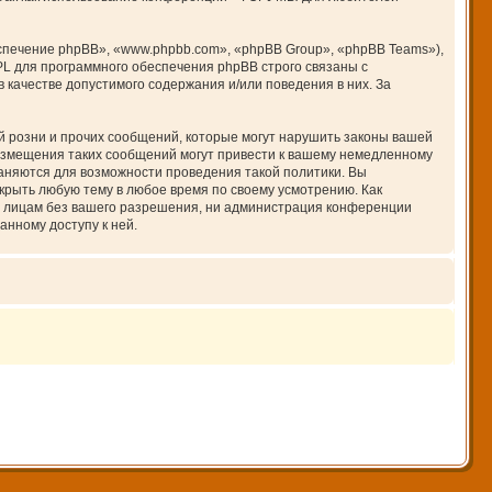
печение phpBB», «www.phpbb.com», «phpBB Group», «phpBB Teams»),
PL для программного обеспечения phpBB строго связаны с
 качестве допустимого содержания и/или поведения в них. За
 розни и прочих сообщений, которые могут нарушить законы вашей
азмещения таких сообщений могут привести к вашему немедленному
раняются для возможности проведения такой политики. Вы
крыть любую тему в любое время по своему усмотрению. Как
им лицам без вашего разрешения, ни администрация конференции
анному доступу к ней.