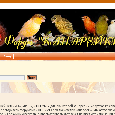
Вход
йшем «мы», «наш», «ФОРУМЫ для любителей канареек.», «http://forum.canar
 не пользуйтесь форумами «ФОРУМЫ для любителей канареек.». Мы оставляем 
было бы разумным регулярно просматривать этот текст на предмет изменени