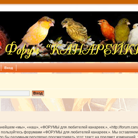
Вход
йшем «мы», «наш», «ФОРУМЫ для любителей канареек.», «http://forum.canar
 не пользуйтесь форумами «ФОРУМЫ для любителей канареек.». Мы оставляем 
было бы разумным регулярно просматривать этот текст на предмет изменени