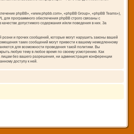
печение phpBB», «www.phpbb.com», «phpBB Group», «phpBB Teams»),
PL для программного обеспечения phpBB строго связаны с
 качестве допустимого содержания и/или поведения в них. За
 розни и прочих сообщений, которые могут нарушить законы вашей
азмещения таких сообщений могут привести к вашему немедленному
раняются для возможности проведения такой политики. Вы
крыть любую тему в любое время по своему усмотрению. Как
им лицам без вашего разрешения, ни администрация конференции
анному доступу к ней.