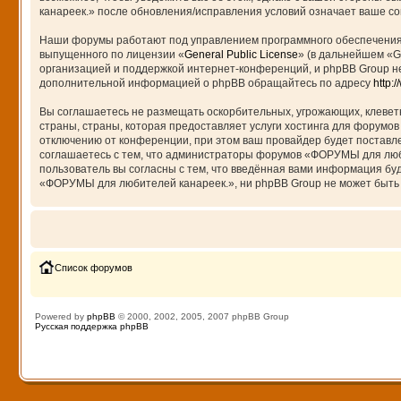
канареек.» после обновления/исправления условий означает ваше сог
Наши форумы работают под управлением программного обеспечения 
выпущенного по лицензии «
General Public License
» (в дальнейшем «G
организацией и поддержкой интернет-конференций, и phpBB Group не
дополнительной информацией о phpBB обращайтесь по адресу
http:
Вы соглашаетесь не размещать оскорбительных, угрожающих, клевет
страны, страны, которая предоставляет услуги хостинга для форум
отключению от конференции, при этом ваш провайдер будет поставле
соглашаетесь с тем, что администраторы форумов «ФОРУМЫ для любит
пользователь вы согласны с тем, что введённая вами информация бу
«ФОРУМЫ для любителей канареек.», ни phpBB Group не может быть о
Список форумов
Powered by
phpBB
© 2000, 2002, 2005, 2007 phpBB Group
Русская поддержка phpBB