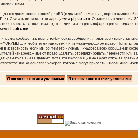
ласие с ними.
для создания конференций phpBB (в дальнейшем «они», «программное обес
PL»). Скачать его можно по адресу
www.phpbb.com
. Ограничения лицензии G
 несёт ответственности за то, что администрация конференций определяет в
//www.phpbb.com/
.
нических сообщений, порнографических сообщений, призывов к национальной
ов «ФОРУМЫ для любителей канареек.» или международное право. Попытки р
н в известность, если мы сочтём это нужным. IP-адреса всех сообщений сох
елей канареек.» имеют право удалить, отредактировать, перенести или за
дет храниться в базе данных. Хотя эта информация не будет открыта треть
тветственна за действия хакеров, которые могут привести к несанкциониров