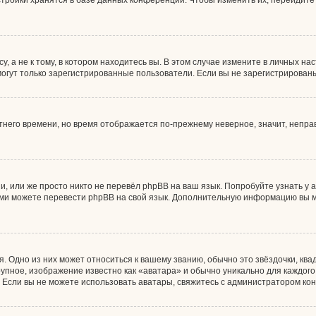
тройки хранятся в базе данных конференции. Чтобы изменить их, перейдите
 а не к тому, в котором находитесь вы. В этом случае измените в личных наст
, могут только зарегистрированные пользователи. Если вы не зарегистрирован
етнего времени, но время отображается по-прежнему неверное, значит, непр
, или же просто никто не перевёл phpBB на ваш язык. Попробуйте узнать у
 сами можете перевести phpBB на свой язык. Дополнительную информацию вы 
. Одно из них может относиться к вашему званию, обычно это звёздочки, ква
рупное, изображение известно как «аватара» и обычно уникально для каждог
ны. Если вы не можете использовать аватары, свяжитесь с администратором к