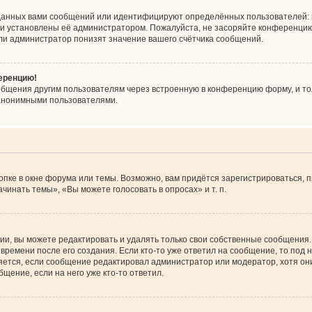
данных вами сообщений или идентифицируют определённых пользователей: 
ни установлены её администратором. Пожалуйста, не засоряйте конференцию
ли администратор понизят значение вашего счётчика сообщений.
ференцию!
общения другим пользователям через встроенную в конференцию форму, и то
 анонимными пользователями.
пке в окне форума или темы. Возможно, вам придётся зарегистрироваться, 
инать темы», «Вы можете голосовать в опросах» и т. п.
и, вы можете редактировать и удалять только свои собственные сообщения.
времени после его создания. Если кто-то уже ответил на сообщение, то под
вляется, если сообщение редактировал администратор или модератор, хотя он
щение, если на него уже кто-то ответил.