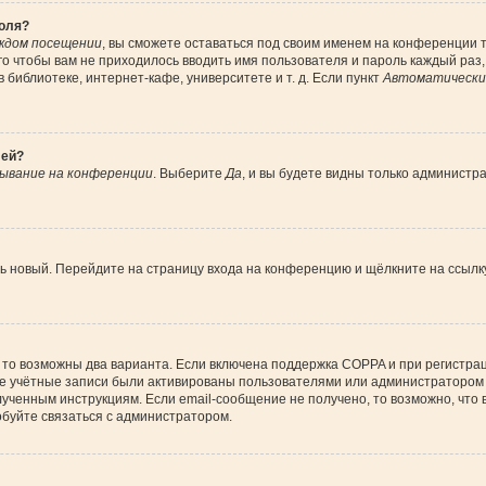
роля?
ждом посещении
, вы сможете оставаться под своим именем на конференции т
ого чтобы вам не приходилось вводить имя пользователя и пароль каждый раз
библиотеке, интернет-кафе, университете и т. д. Если пункт
Автоматически 
лей?
ывание на конференции
. Выберите
Да
, и вы будете видны только администр
ить новый. Перейдите на страницу входа на конференцию и щёлкните на ссыл
 то возможны два варианта. Если включена поддержка COPPA и при регистрац
ые учётные записи были активированы пользователями или администратором 
ученным инструкциям. Если email-сообщение не получено, то возможно, что 
обуйте связаться с администратором.