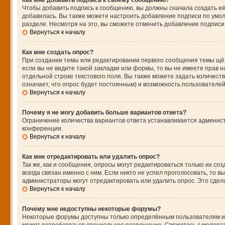
Как мне добавить подпись к своему сообщению?
Чтобы добавить подпись к сообщению, вы должны сначала создать её
добавилась. Вы также можете настроить добавление подписи по умо
разделе. Несмотря на это, вы сможете отменить добавление подпис
Вернуться к началу
Как мне создать опрос?
При создании темы или редактировании первого сообщения темы щё
если вы не видите такой закладки или формы, то вы не имеете прав н
отдельной строке текстового поля. Вы также можете задать количест
означает, что опрос будет постоянным) и возможность пользователей
Вернуться к началу
Почему я не могу добавить больше вариантов ответа?
Ограничение количества вариантов ответа устанавливается админис
конференции.
Вернуться к началу
Как мне отредактировать или удалить опрос?
Так же, как и сообщения, опросы могут редактироваться только их 
всегда связан именно с ним. Если никто не успел проголосовать, то 
администраторы могут отредактировать или удалить опрос. Это сдела
Вернуться к началу
Почему мне недоступны некоторые форумы?
Некоторые форумы доступны только определённым пользователям или