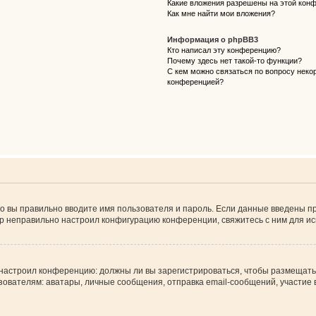
Какие вложения разрешены на этой кон
Как мне найти мои вложения?
Информация о phpBB3
Кто написал эту конференцию?
Почему здесь нет такой-то функции?
С кем можно связаться по вопросу некор
конференцией?
о вы правильно вводите имя пользователя и пароль. Если данные введены пр
ор неправильно настроил конфигурацию конференции, свяжитесь с ним для ис
ор настроил конференцию: должны ли вы зарегистрироваться, чтобы размещать
телям: аватары, личные сообщения, отправка email-сообщений, участие в гру