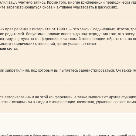
алил вашу учётную запись. Кроме того, многие конференции периодически у
е зарегистрироваться снова и активнее участвовать в дискуссиях.
астных прав ребёнка в интернете от 1998 г. — это закон Соединённых Штатов,
сие родителей. Допустимо наличие иного вида подтверждения того, что опе
регистрирующемуся на конференции, или к самой конференции, обратитесь за 
ъектом юридических отношений, кроме указанных ниже.
кой силы.
и запретил имя, под которым вы пытаетесь зарегистрироваться. Он также м
ься авторизованным на этой конференции, а также выполняют другие функции
сти с входом или выходом с конференции, возможно, удаление cookies помо