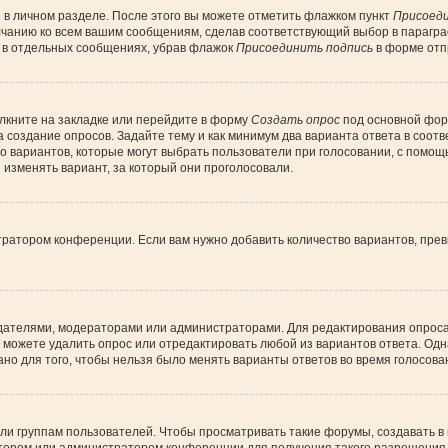
 в личном разделе. После этого вы можете отметить флажком пункт
Присоеди
лчанию ко всем вашим сообщениям, сделав соответствующий выбор в парагр
и в отдельных сообщениях, убрав флажок
Присоединить подпись
в форме отп
лкните на закладке или перейдите в форму
Создать опрос
под основной форм
а создание опросов. Задайте тему и как минимум два варианта ответа в соот
во вариантов, которые могут выбрать пользователи при голосовании, с помощ
 изменять вариант, за который они проголосовали.
тратором конференции. Если вам нужно добавить количество вариантов, пре
создателями, модераторами или администраторами. Для редактирования опрос
вы можете удалить опрос или отредактировать любой из вариантов ответа. Одн
но для того, чтобы нельзя было менять варианты ответов во время голосова
 группам пользователей. Чтобы просматривать такие форумы, создавать в н