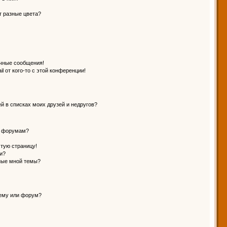
т разные цвета?
чные сообщения!
l от кого-то с этой конференции!
й в списках моих друзей и недругов?
и форумам?
стую страницу!
и?
ные мной темы?
тему или форум?