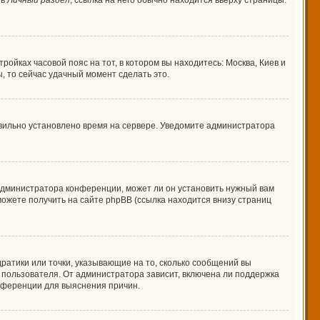
 в
Личный раздел
; ссылка на него обычно находится вверху страницы.
ройках часовой пояс на тот, в котором вы находитесь: Москва, Киев и
ы, то сейчас удачный момент сделать это.
авильно установлено время на сервере. Уведомите администратора
 администратора конференции, может ли он установить нужный вам
можете получить на сайте phpBB (ссылка находится внизу страниц
дратики или точки, указывающие на то, сколько сообщений вы
о пользователя. От администратора зависит, включена ли поддержка
онференции для выяснения причин.