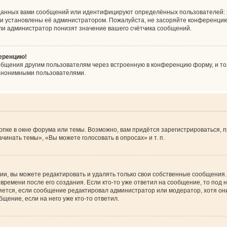
данных вами сообщений или идентифицируют определённых пользователей: 
ни установлены её администратором. Пожалуйста, не засоряйте конференцию
ли администратор понизят значение вашего счётчика сообщений.
ференцию!
общения другим пользователям через встроенную в конференцию форму, и то
 анонимными пользователями.
пке в окне форума или темы. Возможно, вам придётся зарегистрироваться, 
инать темы», «Вы можете голосовать в опросах» и т. п.
и, вы можете редактировать и удалять только свои собственные сообщения.
времени после его создания. Если кто-то уже ответил на сообщение, то под
вляется, если сообщение редактировал администратор или модератор, хотя он
щение, если на него уже кто-то ответил.