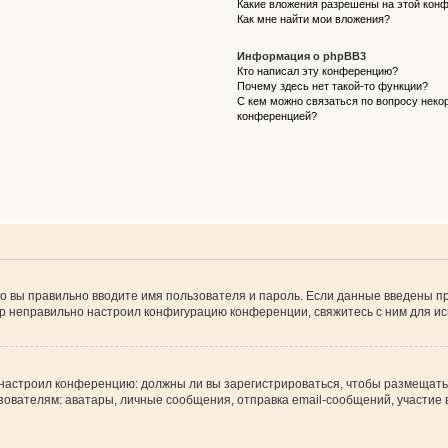
Какие вложения разрешены на этой кон
Как мне найти мои вложения?
Информация о phpBB3
Кто написал эту конференцию?
Почему здесь нет такой-то функции?
С кем можно связаться по вопросу некор
конференцией?
о вы правильно вводите имя пользователя и пароль. Если данные введены пр
ор неправильно настроил конфигурацию конференции, свяжитесь с ним для ис
ор настроил конференцию: должны ли вы зарегистрироваться, чтобы размещать
телям: аватары, личные сообщения, отправка email-сообщений, участие в гру