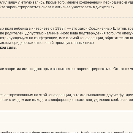
алил вашу учётную запись. Кроме того, многие конференции периодически у
е зарегистрироваться снова и активнее участвовать в дискуссиях.
астных прав ребёнка в интернете от 1998 г. — это закон Соединённых Штатов,
сие родителей. Допустимо наличие иного вида подтверждения того, что опе
регистрирующемуся на конференции, или к самой конференции, обратитесь за 
ъектом юридических отношений, кроме указанных ниже.
кой силы.
и запретил имя, под которым вы пытаетесь зарегистрироваться. Он также м
ься авторизованным на этой конференции, а также выполняют другие функции
сти с входом или выходом с конференции, возможно, удаление cookies помо