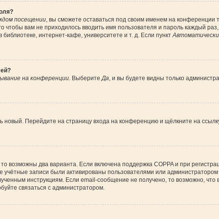
роля?
ждом посещении
, вы сможете оставаться под своим именем на конференции т
ого чтобы вам не приходилось вводить имя пользователя и пароль каждый раз
библиотеке, интернет-кафе, университете и т. д. Если пункт
Автоматически 
лей?
ывание на конференции
. Выберите
Да
, и вы будете видны только администр
ить новый. Перейдите на страницу входа на конференцию и щёлкните на ссыл
 то возможны два варианта. Если включена поддержка COPPA и при регистрац
ые учётные записи были активированы пользователями или администратором 
ученным инструкциям. Если email-сообщение не получено, то возможно, что 
обуйте связаться с администратором.