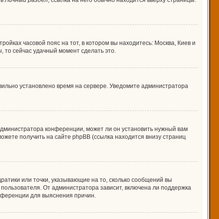
 в
Личный раздел
; ссылка на него обычно находится вверху страницы.
ройках часовой пояс на тот, в котором вы находитесь: Москва, Киев и
ы, то сейчас удачный момент сделать это.
авильно установлено время на сервере. Уведомите администратора
 администратора конференции, может ли он установить нужный вам
можете получить на сайте phpBB (ссылка находится внизу страниц
дратики или точки, указывающие на то, сколько сообщений вы
о пользователя. От администратора зависит, включена ли поддержка
онференции для выяснения причин.