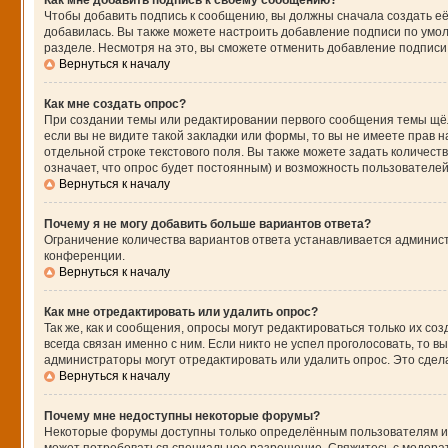
Как мне добавить подпись к своему сообщению?
Чтобы добавить подпись к сообщению, вы должны сначала создать её
добавилась. Вы также можете настроить добавление подписи по умо
разделе. Несмотря на это, вы сможете отменить добавление подпис
Вернуться к началу
Как мне создать опрос?
При создании темы или редактировании первого сообщения темы щё
если вы не видите такой закладки или формы, то вы не имеете прав н
отдельной строке текстового поля. Вы также можете задать количест
означает, что опрос будет постоянным) и возможность пользователей
Вернуться к началу
Почему я не могу добавить больше вариантов ответа?
Ограничение количества вариантов ответа устанавливается админис
конференции.
Вернуться к началу
Как мне отредактировать или удалить опрос?
Так же, как и сообщения, опросы могут редактироваться только их 
всегда связан именно с ним. Если никто не успел проголосовать, то 
администраторы могут отредактировать или удалить опрос. Это сдела
Вернуться к началу
Почему мне недоступны некоторые форумы?
Некоторые форумы доступны только определённым пользователям или