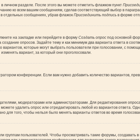
 в личном разделе. После этого вы можете отметить флажком пункт
Присоеди
лчанию ко всем вашим сообщениям, сделав соответствующий выбор в парагр
и в отдельных сообщениях, убрав флажок
Присоединить подпись
в форме отп
лкните на закладке или перейдите в форму
Создать опрос
под основной форм
а создание опросов. Задайте тему и как минимум два варианта ответа в соот
во вариантов, которые могут выбрать пользователи при голосовании, с помощ
 изменять вариант, за который они проголосовали.
тратором конференции. Если вам нужно добавить количество вариантов, пре
создателями, модераторами или администраторами. Для редактирования опрос
вы можете удалить опрос или отредактировать любой из вариантов ответа. Одн
но для того, чтобы нельзя было менять варианты ответов во время голосова
 группам пользователей. Чтобы просматривать такие форумы, создавать в н