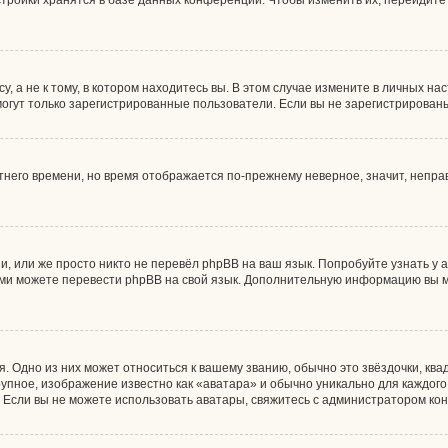
тройки хранятся в базе данных конференции. Чтобы изменить их, перейдите
 а не к тому, в котором находитесь вы. В этом случае измените в личных наст
, могут только зарегистрированные пользователи. Если вы не зарегистрирован
етнего времени, но время отображается по-прежнему неверное, значит, непр
, или же просто никто не перевёл phpBB на ваш язык. Попробуйте узнать у
 сами можете перевести phpBB на свой язык. Дополнительную информацию вы 
. Одно из них может относиться к вашему званию, обычно это звёздочки, ква
рупное, изображение известно как «аватара» и обычно уникально для каждог
ны. Если вы не можете использовать аватары, свяжитесь с администратором к