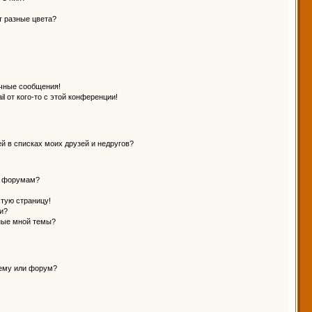
т разные цвета?
чные сообщения!
l от кого-то с этой конференции!
й в списках моих друзей и недругов?
и форумам?
стую страницу!
и?
ные мной темы?
тему или форум?