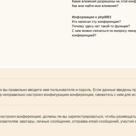
Какие вложения разрешены на этой кон
Как мне найти мои вложения?
Информация о phpBB3
Кто написал эту конференцию?
Почему здесь нет такой-то функции?
С кем можно связаться по вопросу некор
конференцией?
о вы правильно вводите имя пользователя и пароль. Если данные введены пр
ор неправильно настроил конфигурацию конференции, свяжитесь с ним для ис
ор настроил конференцию: должны ли вы зарегистрироваться, чтобы размещать
телям: аватары, личные сообщения, отправка email-сообщений, участие в гру