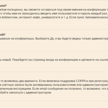
роля?
ждом посещении
, вы сможете оставаться под своим именем на конференции т
ого чтобы вам не приходилось вводить имя пользователя и пароль каждый раз
библиотеке, интернет-кафе, университете и т. д. Если пункт
Автоматически 
лей?
ывание на конференции
. Выберите
Да
, и вы будете видны только администр
ить новый. Перейдите на страницу входа на конференцию и щёлкните на ссыл
 то возможны два варианта. Если включена поддержка COPPA и при регистрац
ые учётные записи были активированы пользователями или администратором 
ученным инструкциям. Если email-сообщение не получено, то возможно, что 
обуйте связаться с администратором.