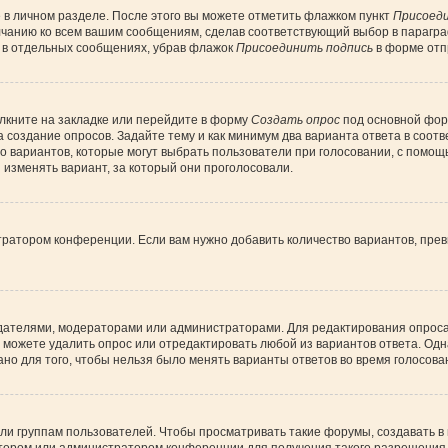
 в личном разделе. После этого вы можете отметить флажком пункт
Присоеди
лчанию ко всем вашим сообщениям, сделав соответствующий выбор в парагр
и в отдельных сообщениях, убрав флажок
Присоединить подпись
в форме отп
лкните на закладке или перейдите в форму
Создать опрос
под основной форм
а создание опросов. Задайте тему и как минимум два варианта ответа в соот
во вариантов, которые могут выбрать пользователи при голосовании, с помощ
 изменять вариант, за который они проголосовали.
тратором конференции. Если вам нужно добавить количество вариантов, пре
создателями, модераторами или администраторами. Для редактирования опрос
вы можете удалить опрос или отредактировать любой из вариантов ответа. Одн
но для того, чтобы нельзя было менять варианты ответов во время голосова
 группам пользователей. Чтобы просматривать такие форумы, создавать в н