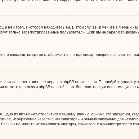
тройки хранятся в базе данных конференции. Чтобы изменить их, перейдите
 а не к тому, в котором находитесь вы. В этом случае измените в личных наст
, могут только зарегистрированные пользователи. Если вы не зарегистрирован
етнего времени, но время отображается по-прежнему неверное, значит, непр
, или же просто никто не перевёл phpBB на ваш язык. Попробуйте узнать у
 сами можете перевести phpBB на свой язык. Дополнительную информацию вы 
. Одно из них может относиться к вашему званию, обычно это звёздочки, ква
рупное, изображение известно как «аватара» и обычно уникально для каждог
ны. Если вы не можете использовать аватары, свяжитесь с администратором к