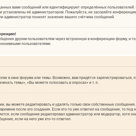
данных вами сообщений или идентифицируют определённых пользователей: 
ни установлены её администратором. Пожалуйста, не засоряйте конференцию
ли администратор понизят значение вашего счётчика сообщений.
ференцию!
общения другим пользователям через встроенную в конференцию форму, и то
 анонимными пользователями.
пке в окне форума или темы. Возможно, вам придётся зарегистрироваться, 
инать темы», «Вы можете голосовать в опросах» и т. п.
и, вы можете редактировать и удалять только свои собственные сообщения.
времени после его создания. Если кто-то уже ответил на сообщение, то под
вляется, если сообщение редактировал администратор или модератор, хотя он
щение, если на него уже кто-то ответил.