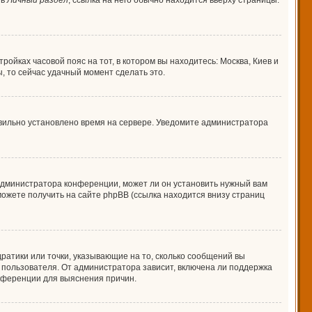
 в
Личный раздел
; ссылка на него обычно находится вверху страницы.
ройках часовой пояс на тот, в котором вы находитесь: Москва, Киев и
ы, то сейчас удачный момент сделать это.
авильно установлено время на сервере. Уведомите администратора
 администратора конференции, может ли он установить нужный вам
можете получить на сайте phpBB (ссылка находится внизу страниц
дратики или точки, указывающие на то, сколько сообщений вы
о пользователя. От администратора зависит, включена ли поддержка
онференции для выяснения причин.