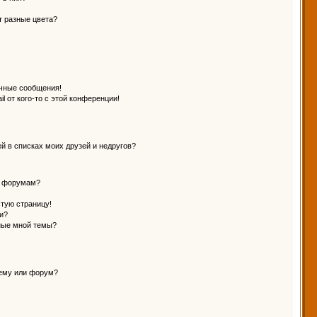
т разные цвета?
чные сообщения!
l от кого-то с этой конференции!
й в списках моих друзей и недругов?
и форумам?
стую страницу!
и?
ные мной темы?
тему или форум?