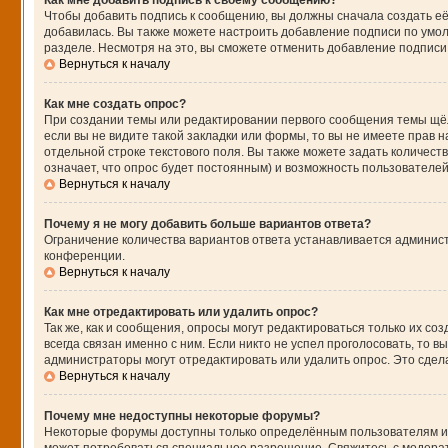
Как мне добавить подпись к своему сообщению?
Чтобы добавить подпись к сообщению, вы должны сначала создать её
добавилась. Вы также можете настроить добавление подписи по умо
разделе. Несмотря на это, вы сможете отменить добавление подпис
Вернуться к началу
Как мне создать опрос?
При создании темы или редактировании первого сообщения темы щё
если вы не видите такой закладки или формы, то вы не имеете прав н
отдельной строке текстового поля. Вы также можете задать количест
означает, что опрос будет постоянным) и возможность пользователей
Вернуться к началу
Почему я не могу добавить больше вариантов ответа?
Ограничение количества вариантов ответа устанавливается админис
конференции.
Вернуться к началу
Как мне отредактировать или удалить опрос?
Так же, как и сообщения, опросы могут редактироваться только их 
всегда связан именно с ним. Если никто не успел проголосовать, то 
администраторы могут отредактировать или удалить опрос. Это сдела
Вернуться к началу
Почему мне недоступны некоторые форумы?
Некоторые форумы доступны только определённым пользователям или