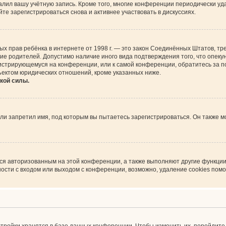
алил вашу учётную запись. Кроме того, многие конференции периодически у
е зарегистрироваться снова и активнее участвовать в дискуссиях.
астных прав ребёнка в интернете от 1998 г. — это закон Соединённых Штатов,
сие родителей. Допустимо наличие иного вида подтверждения того, что опе
регистрирующемуся на конференции, или к самой конференции, обратитесь за 
ъектом юридических отношений, кроме указанных ниже.
кой силы.
и запретил имя, под которым вы пытаетесь зарегистрироваться. Он также м
ься авторизованным на этой конференции, а также выполняют другие функции
сти с входом или выходом с конференции, возможно, удаление cookies помо