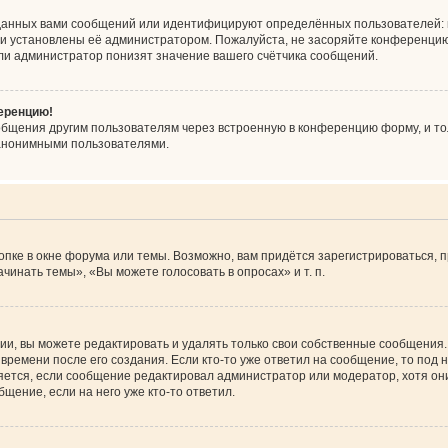
данных вами сообщений или идентифицируют определённых пользователей: 
ни установлены её администратором. Пожалуйста, не засоряйте конференцию
ли администратор понизят значение вашего счётчика сообщений.
ференцию!
общения другим пользователям через встроенную в конференцию форму, и то
 анонимными пользователями.
пке в окне форума или темы. Возможно, вам придётся зарегистрироваться, 
инать темы», «Вы можете голосовать в опросах» и т. п.
и, вы можете редактировать и удалять только свои собственные сообщения.
времени после его создания. Если кто-то уже ответил на сообщение, то под
вляется, если сообщение редактировал администратор или модератор, хотя он
щение, если на него уже кто-то ответил.