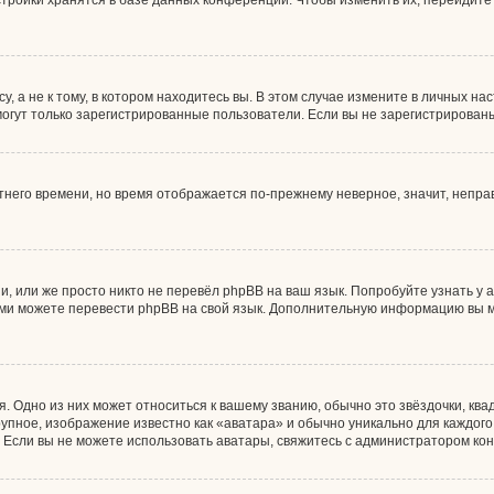
тройки хранятся в базе данных конференции. Чтобы изменить их, перейдите
 а не к тому, в котором находитесь вы. В этом случае измените в личных наст
, могут только зарегистрированные пользователи. Если вы не зарегистрирован
етнего времени, но время отображается по-прежнему неверное, значит, непр
, или же просто никто не перевёл phpBB на ваш язык. Попробуйте узнать у
 сами можете перевести phpBB на свой язык. Дополнительную информацию вы 
. Одно из них может относиться к вашему званию, обычно это звёздочки, ква
рупное, изображение известно как «аватара» и обычно уникально для каждог
ны. Если вы не можете использовать аватары, свяжитесь с администратором к