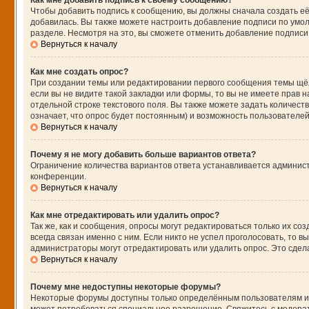
Как мне добавить подпись к своему сообщению?
Чтобы добавить подпись к сообщению, вы должны сначала создать её
добавилась. Вы также можете настроить добавление подписи по умо
разделе. Несмотря на это, вы сможете отменить добавление подпис
Вернуться к началу
Как мне создать опрос?
При создании темы или редактировании первого сообщения темы щё
если вы не видите такой закладки или формы, то вы не имеете прав н
отдельной строке текстового поля. Вы также можете задать количест
означает, что опрос будет постоянным) и возможность пользователей
Вернуться к началу
Почему я не могу добавить больше вариантов ответа?
Ограничение количества вариантов ответа устанавливается админис
конференции.
Вернуться к началу
Как мне отредактировать или удалить опрос?
Так же, как и сообщения, опросы могут редактироваться только их 
всегда связан именно с ним. Если никто не успел проголосовать, то 
администраторы могут отредактировать или удалить опрос. Это сдела
Вернуться к началу
Почему мне недоступны некоторые форумы?
Некоторые форумы доступны только определённым пользователям или