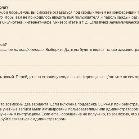
роля?
ждом посещении
, вы сможете оставаться под своим именем на конференции т
ого чтобы вам не приходилось вводить имя пользователя и пароль каждый раз
библиотеке, интернет-кафе, университете и т. д. Если пункт
Автоматически 
лей?
ывание на конференции
. Выберите
Да
, и вы будете видны только администр
ить новый. Перейдите на страницу входа на конференцию и щёлкните на ссыл
 то возможны два варианта. Если включена поддержка COPPA и при регистрац
ые учётные записи были активированы пользователями или администратором 
ученным инструкциям. Если email-сообщение не получено, то возможно, что 
обуйте связаться с администратором.