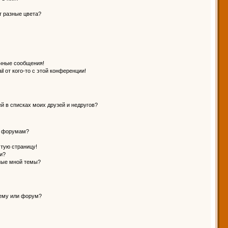
т разные цвета?
чные сообщения!
l от кого-то с этой конференции!
й в списках моих друзей и недругов?
и форумам?
стую страницу!
и?
ные мной темы?
тему или форум?