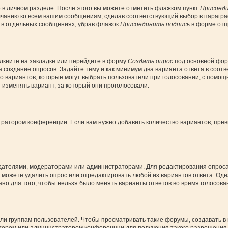
 в личном разделе. После этого вы можете отметить флажком пункт
Присоеди
лчанию ко всем вашим сообщениям, сделав соответствующий выбор в парагр
и в отдельных сообщениях, убрав флажок
Присоединить подпись
в форме отп
лкните на закладке или перейдите в форму
Создать опрос
под основной форм
а создание опросов. Задайте тему и как минимум два варианта ответа в соот
во вариантов, которые могут выбрать пользователи при голосовании, с помощ
 изменять вариант, за который они проголосовали.
тратором конференции. Если вам нужно добавить количество вариантов, пре
создателями, модераторами или администраторами. Для редактирования опрос
вы можете удалить опрос или отредактировать любой из вариантов ответа. Одн
но для того, чтобы нельзя было менять варианты ответов во время голосова
 группам пользователей. Чтобы просматривать такие форумы, создавать в н