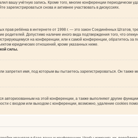
алил вашу учётную запись. Кроме того, многие конференции периодически у
е зарегистрироваться снова и активнее участвовать в дискуссиях.
астных прав ребёнка в интернете от 1998 г. — это закон Соединённых Штатов,
сие родителей. Допустимо наличие иного вида подтверждения того, что опе
регистрирующемуся на конференции, или к самой конференции, обратитесь за 
ъектом юридических отношений, кроме указанных ниже.
кой силы.
и запретил имя, под которым вы пытаетесь зарегистрироваться. Он также м
ься авторизованным на этой конференции, а также выполняют другие функции
сти с входом или выходом с конференции, возможно, удаление cookies помо