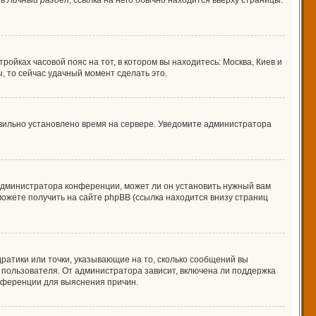
 в
Личный раздел
; ссылка на него обычно находится вверху страницы.
ройках часовой пояс на тот, в котором вы находитесь: Москва, Киев и
ы, то сейчас удачный момент сделать это.
авильно установлено время на сервере. Уведомите администратора
 администратора конференции, может ли он установить нужный вам
можете получить на сайте phpBB (ссылка находится внизу страниц
дратики или точки, указывающие на то, сколько сообщений вы
о пользователя. От администратора зависит, включена ли поддержка
онференции для выяснения причин.