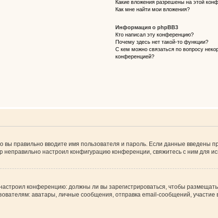
Какие вложения разрешены на этой кон
Как мне найти мои вложения?
Информация о phpBB3
Кто написал эту конференцию?
Почему здесь нет такой-то функции?
С кем можно связаться по вопросу некор
конференцией?
о вы правильно вводите имя пользователя и пароль. Если данные введены пр
ор неправильно настроил конфигурацию конференции, свяжитесь с ним для ис
ор настроил конференцию: должны ли вы зарегистрироваться, чтобы размещать
телям: аватары, личные сообщения, отправка email-сообщений, участие в гру