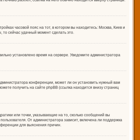
 в
Личный раздел
; ссылка на него обычно находится вверху страницы.
ройках часовой пояс на тот, в котором вы находитесь: Москва, Киев и
ы, то сейчас удачный момент сделать это.
авильно установлено время на сервере. Уведомите администратора
 администратора конференции, может ли он установить нужный вам
можете получить на сайте phpBB (ссылка находится внизу страниц
дратики или точки, указывающие на то, сколько сообщений вы
о пользователя. От администратора зависит, включена ли поддержка
онференции для выяснения причин.