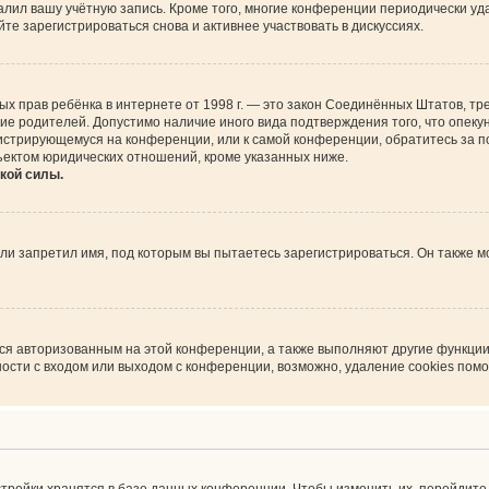
алил вашу учётную запись. Кроме того, многие конференции периодически у
е зарегистрироваться снова и активнее участвовать в дискуссиях.
астных прав ребёнка в интернете от 1998 г. — это закон Соединённых Штатов,
сие родителей. Допустимо наличие иного вида подтверждения того, что опе
регистрирующемуся на конференции, или к самой конференции, обратитесь за 
ъектом юридических отношений, кроме указанных ниже.
кой силы.
и запретил имя, под которым вы пытаетесь зарегистрироваться. Он также м
ься авторизованным на этой конференции, а также выполняют другие функции
сти с входом или выходом с конференции, возможно, удаление cookies помо