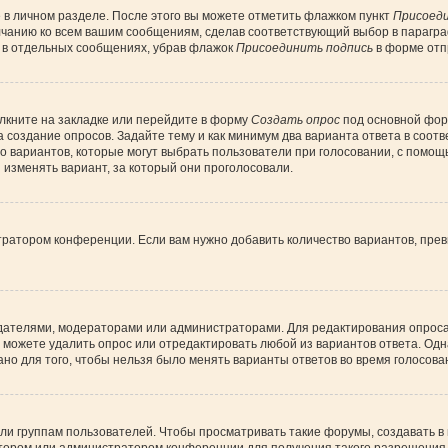
 в личном разделе. После этого вы можете отметить флажком пункт
Присоеди
лчанию ко всем вашим сообщениям, сделав соответствующий выбор в парагр
и в отдельных сообщениях, убрав флажок
Присоединить подпись
в форме отп
лкните на закладке или перейдите в форму
Создать опрос
под основной форм
а создание опросов. Задайте тему и как минимум два варианта ответа в соот
во вариантов, которые могут выбрать пользователи при голосовании, с помощ
 изменять вариант, за который они проголосовали.
тратором конференции. Если вам нужно добавить количество вариантов, пре
создателями, модераторами или администраторами. Для редактирования опрос
вы можете удалить опрос или отредактировать любой из вариантов ответа. Одн
но для того, чтобы нельзя было менять варианты ответов во время голосова
 группам пользователей. Чтобы просматривать такие форумы, создавать в н