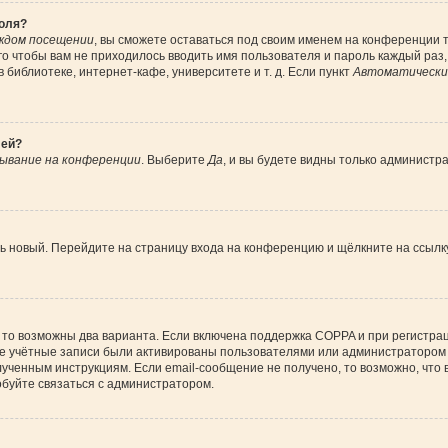
роля?
ждом посещении
, вы сможете оставаться под своим именем на конференции т
ого чтобы вам не приходилось вводить имя пользователя и пароль каждый раз
библиотеке, интернет-кафе, университете и т. д. Если пункт
Автоматически 
лей?
ывание на конференции
. Выберите
Да
, и вы будете видны только администр
ить новый. Перейдите на страницу входа на конференцию и щёлкните на ссыл
 то возможны два варианта. Если включена поддержка COPPA и при регистрац
ые учётные записи были активированы пользователями или администратором 
ученным инструкциям. Если email-сообщение не получено, то возможно, что 
обуйте связаться с администратором.