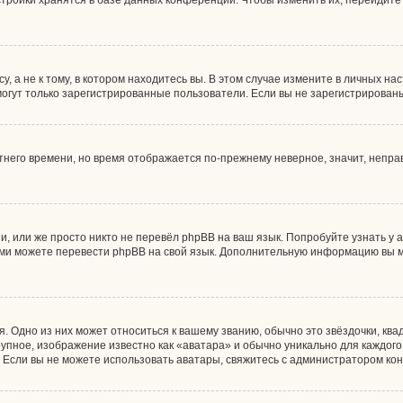
тройки хранятся в базе данных конференции. Чтобы изменить их, перейдите
 а не к тому, в котором находитесь вы. В этом случае измените в личных наст
, могут только зарегистрированные пользователи. Если вы не зарегистрирован
етнего времени, но время отображается по-прежнему неверное, значит, непр
, или же просто никто не перевёл phpBB на ваш язык. Попробуйте узнать у
 сами можете перевести phpBB на свой язык. Дополнительную информацию вы 
. Одно из них может относиться к вашему званию, обычно это звёздочки, ква
рупное, изображение известно как «аватара» и обычно уникально для каждог
ны. Если вы не можете использовать аватары, свяжитесь с администратором к