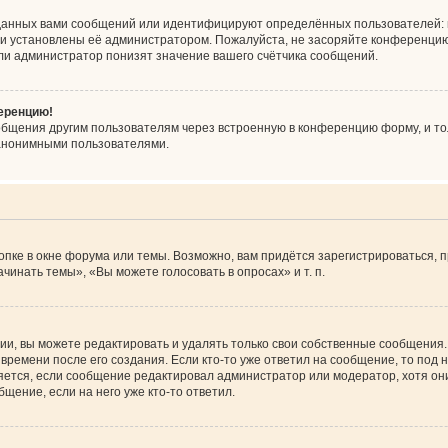
данных вами сообщений или идентифицируют определённых пользователей: 
ни установлены её администратором. Пожалуйста, не засоряйте конференцию
ли администратор понизят значение вашего счётчика сообщений.
ференцию!
общения другим пользователям через встроенную в конференцию форму, и то
 анонимными пользователями.
пке в окне форума или темы. Возможно, вам придётся зарегистрироваться, 
инать темы», «Вы можете голосовать в опросах» и т. п.
и, вы можете редактировать и удалять только свои собственные сообщения.
времени после его создания. Если кто-то уже ответил на сообщение, то под
вляется, если сообщение редактировал администратор или модератор, хотя он
щение, если на него уже кто-то ответил.