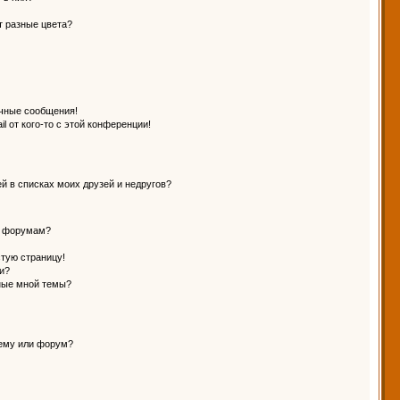
т разные цвета?
чные сообщения!
l от кого-то с этой конференции!
й в списках моих друзей и недругов?
и форумам?
стую страницу!
и?
ные мной темы?
тему или форум?