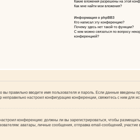
Какие вложения разрешены на этой кон
Как мне найти мои вложения?
Информация о phpBB3
Кто написал эту конференцию?
Почему здесь нет такой-то функции?
С кем можно связаться по вопросу некор
конференцией?
о вы правильно вводите имя пользователя и пароль. Если данные введены пр
ор неправильно настроил конфигурацию конференции, свяжитесь с ним для ис
ор настроил конференцию: должны ли вы зарегистрироваться, чтобы размещать
телям: аватары, личные сообщения, отправка email-сообщений, участие в гру