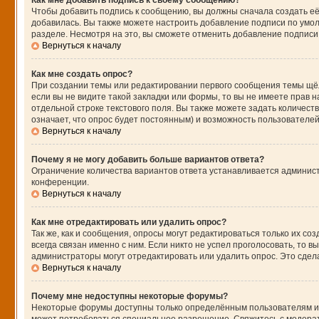
Как мне добавить подпись к своему сообщению?
Чтобы добавить подпись к сообщению, вы должны сначала создать её
добавилась. Вы также можете настроить добавление подписи по умо
разделе. Несмотря на это, вы сможете отменить добавление подпис
Вернуться к началу
Как мне создать опрос?
При создании темы или редактировании первого сообщения темы щё
если вы не видите такой закладки или формы, то вы не имеете прав н
отдельной строке текстового поля. Вы также можете задать количест
означает, что опрос будет постоянным) и возможность пользователей
Вернуться к началу
Почему я не могу добавить больше вариантов ответа?
Ограничение количества вариантов ответа устанавливается админис
конференции.
Вернуться к началу
Как мне отредактировать или удалить опрос?
Так же, как и сообщения, опросы могут редактироваться только их 
всегда связан именно с ним. Если никто не успел проголосовать, то 
администраторы могут отредактировать или удалить опрос. Это сдела
Вернуться к началу
Почему мне недоступны некоторые форумы?
Некоторые форумы доступны только определённым пользователям или