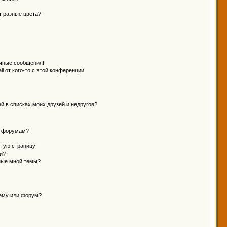
т разные цвета?
чные сообщения!
l от кого-то с этой конференции!
й в списках моих друзей и недругов?
и форумам?
стую страницу!
и?
ные мной темы?
тему или форум?