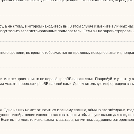
тройки хранятся в базе данных конференции. Чтобы изменить их, перейдите
 а не к тому, в котором находитесь вы. В этом случае измените в личных наст
, могут только зарегистрированные пользователи. Если вы не зарегистрирован
етнего времени, но время отображается по-прежнему неверное, значит, непр
, или же просто никто не перевёл phpBB на ваш язык. Попробуйте узнать у
 сами можете перевести phpBB на свой язык. Дополнительную информацию вы 
. Одно из них может относиться к вашему званию, обычно это звёздочки, ква
рупное, изображение известно как «аватара» и обычно уникально для каждог
ны. Если вы не можете использовать аватары, свяжитесь с администратором к