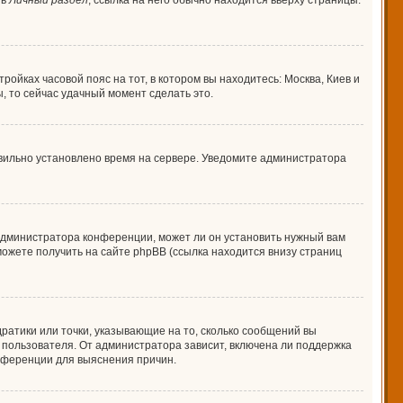
 в
Личный раздел
; ссылка на него обычно находится вверху страницы.
ройках часовой пояс на тот, в котором вы находитесь: Москва, Киев и
ы, то сейчас удачный момент сделать это.
авильно установлено время на сервере. Уведомите администратора
 администратора конференции, может ли он установить нужный вам
можете получить на сайте phpBB (ссылка находится внизу страниц
дратики или точки, указывающие на то, сколько сообщений вы
о пользователя. От администратора зависит, включена ли поддержка
онференции для выяснения причин.