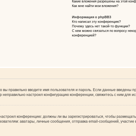
Какие вложения разрешены на этой кон
Как мне найти мои вложения?
Информация о phpBB3
Кто написал эту конференцию?
Почему здесь нет такой-то функции?
С кем можно связаться по вопросу некор
конференцией?
о вы правильно вводите имя пользователя и пароль. Если данные введены пр
ор неправильно настроил конфигурацию конференции, свяжитесь с ним для ис
ор настроил конференцию: должны ли вы зарегистрироваться, чтобы размещать
телям: аватары, личные сообщения, отправка email-сообщений, участие в гру