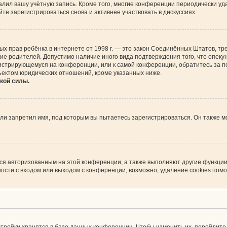
алил вашу учётную запись. Кроме того, многие конференции периодически у
е зарегистрироваться снова и активнее участвовать в дискуссиях.
астных прав ребёнка в интернете от 1998 г. — это закон Соединённых Штатов,
сие родителей. Допустимо наличие иного вида подтверждения того, что опе
регистрирующемуся на конференции, или к самой конференции, обратитесь за 
ъектом юридических отношений, кроме указанных ниже.
кой силы.
и запретил имя, под которым вы пытаетесь зарегистрироваться. Он также м
ься авторизованным на этой конференции, а также выполняют другие функции
сти с входом или выходом с конференции, возможно, удаление cookies помо