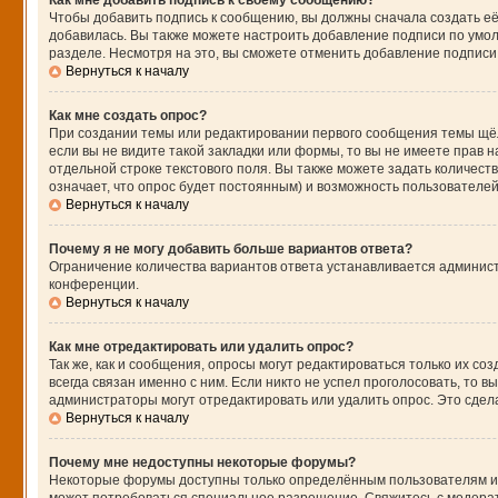
Как мне добавить подпись к своему сообщению?
Чтобы добавить подпись к сообщению, вы должны сначала создать её
добавилась. Вы также можете настроить добавление подписи по умо
разделе. Несмотря на это, вы сможете отменить добавление подпис
Вернуться к началу
Как мне создать опрос?
При создании темы или редактировании первого сообщения темы щё
если вы не видите такой закладки или формы, то вы не имеете прав н
отдельной строке текстового поля. Вы также можете задать количест
означает, что опрос будет постоянным) и возможность пользователей
Вернуться к началу
Почему я не могу добавить больше вариантов ответа?
Ограничение количества вариантов ответа устанавливается админис
конференции.
Вернуться к началу
Как мне отредактировать или удалить опрос?
Так же, как и сообщения, опросы могут редактироваться только их 
всегда связан именно с ним. Если никто не успел проголосовать, то 
администраторы могут отредактировать или удалить опрос. Это сдела
Вернуться к началу
Почему мне недоступны некоторые форумы?
Некоторые форумы доступны только определённым пользователям или