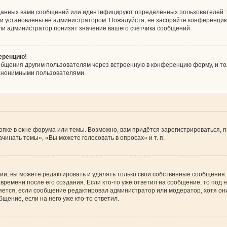
данных вами сообщений или идентифицируют определённых пользователей: 
ни установлены её администратором. Пожалуйста, не засоряйте конференцию
ли администратор понизят значение вашего счётчика сообщений.
ференцию!
общения другим пользователям через встроенную в конференцию форму, и то
 анонимными пользователями.
пке в окне форума или темы. Возможно, вам придётся зарегистрироваться, 
инать темы», «Вы можете голосовать в опросах» и т. п.
и, вы можете редактировать и удалять только свои собственные сообщения.
времени после его создания. Если кто-то уже ответил на сообщение, то под
вляется, если сообщение редактировал администратор или модератор, хотя он
щение, если на него уже кто-то ответил.