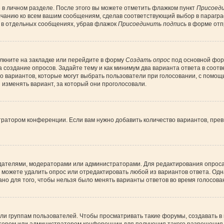
 в личном разделе. После этого вы можете отметить флажком пункт
Присоеди
лчанию ко всем вашим сообщениям, сделав соответствующий выбор в парагр
и в отдельных сообщениях, убрав флажок
Присоединить подпись
в форме отп
лкните на закладке или перейдите в форму
Создать опрос
под основной форм
а создание опросов. Задайте тему и как минимум два варианта ответа в соот
во вариантов, которые могут выбрать пользователи при голосовании, с помощ
 изменять вариант, за который они проголосовали.
тратором конференции. Если вам нужно добавить количество вариантов, пре
создателями, модераторами или администраторами. Для редактирования опрос
вы можете удалить опрос или отредактировать любой из вариантов ответа. Одн
но для того, чтобы нельзя было менять варианты ответов во время голосова
 группам пользователей. Чтобы просматривать такие форумы, создавать в н