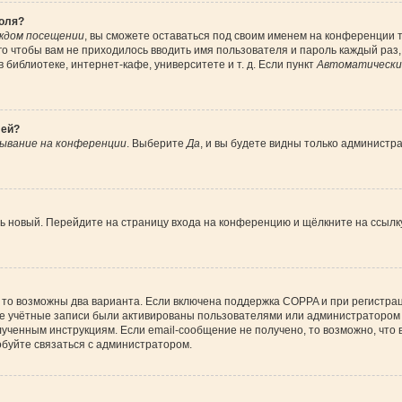
роля?
ждом посещении
, вы сможете оставаться под своим именем на конференции т
ого чтобы вам не приходилось вводить имя пользователя и пароль каждый раз
библиотеке, интернет-кафе, университете и т. д. Если пункт
Автоматически 
лей?
ывание на конференции
. Выберите
Да
, и вы будете видны только администр
ить новый. Перейдите на страницу входа на конференцию и щёлкните на ссыл
 то возможны два варианта. Если включена поддержка COPPA и при регистрац
ые учётные записи были активированы пользователями или администратором 
ученным инструкциям. Если email-сообщение не получено, то возможно, что 
обуйте связаться с администратором.