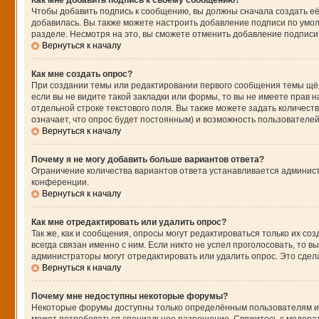
Как мне добавить подпись к своему сообщению?
Чтобы добавить подпись к сообщению, вы должны сначала создать её
добавилась. Вы также можете настроить добавление подписи по умо
разделе. Несмотря на это, вы сможете отменить добавление подпис
Вернуться к началу
Как мне создать опрос?
При создании темы или редактировании первого сообщения темы щё
если вы не видите такой закладки или формы, то вы не имеете прав н
отдельной строке текстового поля. Вы также можете задать количест
означает, что опрос будет постоянным) и возможность пользователей
Вернуться к началу
Почему я не могу добавить больше вариантов ответа?
Ограничение количества вариантов ответа устанавливается админис
конференции.
Вернуться к началу
Как мне отредактировать или удалить опрос?
Так же, как и сообщения, опросы могут редактироваться только их 
всегда связан именно с ним. Если никто не успел проголосовать, то 
администраторы могут отредактировать или удалить опрос. Это сдела
Вернуться к началу
Почему мне недоступны некоторые форумы?
Некоторые форумы доступны только определённым пользователям или