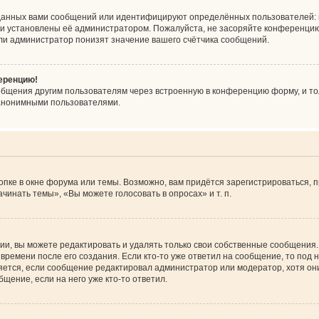
данных вами сообщений или идентифицируют определённых пользователей: 
ни установлены её администратором. Пожалуйста, не засоряйте конференцию
ли администратор понизят значение вашего счётчика сообщений.
ференцию!
общения другим пользователям через встроенную в конференцию форму, и то
 анонимными пользователями.
пке в окне форума или темы. Возможно, вам придётся зарегистрироваться, 
инать темы», «Вы можете голосовать в опросах» и т. п.
и, вы можете редактировать и удалять только свои собственные сообщения.
времени после его создания. Если кто-то уже ответил на сообщение, то под
вляется, если сообщение редактировал администратор или модератор, хотя он
щение, если на него уже кто-то ответил.