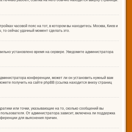
 в
Личный раздел
; ссылка на него обычно находится вверху страницы.
ройках часовой пояс на тот, в котором вы находитесь: Москва, Киев и
ы, то сейчас удачный момент сделать это.
авильно установлено время на сервере. Уведомите администратора
 администратора конференции, может ли он установить нужный вам
можете получить на сайте phpBB (ссылка находится внизу страниц
дратики или точки, указывающие на то, сколько сообщений вы
о пользователя. От администратора зависит, включена ли поддержка
онференции для выяснения причин.