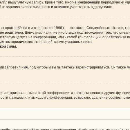
алил вашу учётную запись. Кроме того, многие конференции периодически у
е зарегистрироваться снова и активнее участвовать в дискуссиях.
астных прав ребёнка в интернете от 1998 г. — это закон Соединённых Штатов,
сие родителей. Допустимо наличие иного вида подтверждения того, что опе
регистрирующемуся на конференции, или к самой конференции, обратитесь за 
ъектом юридических отношений, кроме указанных ниже.
кой силы.
и запретил имя, под которым вы пытаетесь зарегистрироваться. Он также м
ься авторизованным на этой конференции, а также выполняют другие функции
сти с входом или выходом с конференции, возможно, удаление cookies помо