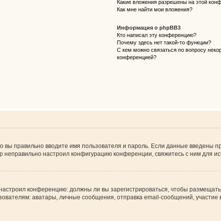
Какие вложения разрешены на этой кон
Как мне найти мои вложения?
Информация о phpBB3
Кто написал эту конференцию?
Почему здесь нет такой-то функции?
С кем можно связаться по вопросу некор
конференцией?
о вы правильно вводите имя пользователя и пароль. Если данные введены пр
ор неправильно настроил конфигурацию конференции, свяжитесь с ним для ис
ор настроил конференцию: должны ли вы зарегистрироваться, чтобы размещать
телям: аватары, личные сообщения, отправка email-сообщений, участие в гру