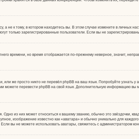
тройки хранятся в базе данных конференции. Чтобы изменить их, перейдите
 а не к тому, в котором находитесь вы. В этом случае измените в личных наст
, могут только зарегистрированные пользователи. Если вы не зарегистрирован
етнего времени, но время отображается по-прежнему неверное, значит, непр
, или же просто никто не перевёл phpBB на ваш язык. Попробуйте узнать у
 сами можете перевести phpBB на свой язык. Дополнительную информацию вы 
. Одно из них может относиться к вашему званию, обычно это звёздочки, ква
рупное, изображение известно как «аватара» и обычно уникально для каждог
ны. Если вы не можете использовать аватары, свяжитесь с администратором к