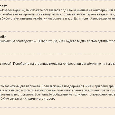
роля?
ждом посещении
, вы сможете оставаться под своим именем на конференции т
ого чтобы вам не приходилось вводить имя пользователя и пароль каждый раз
библиотеке, интернет-кафе, университете и т. д. Если пункт
Автоматически 
лей?
ывание на конференции
. Выберите
Да
, и вы будете видны только администр
ить новый. Перейдите на страницу входа на конференцию и щёлкните на ссыл
 то возможны два варианта. Если включена поддержка COPPA и при регистрац
ые учётные записи были активированы пользователями или администратором 
ученным инструкциям. Если email-сообщение не получено, то возможно, что 
обуйте связаться с администратором.