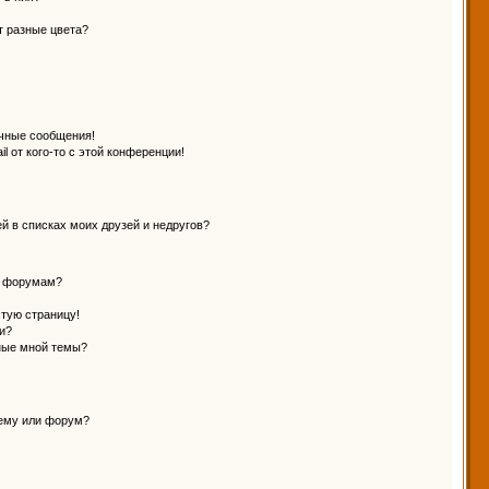
т разные цвета?
чные сообщения!
l от кого-то с этой конференции!
й в списках моих друзей и недругов?
и форумам?
стую страницу!
и?
ные мной темы?
тему или форум?